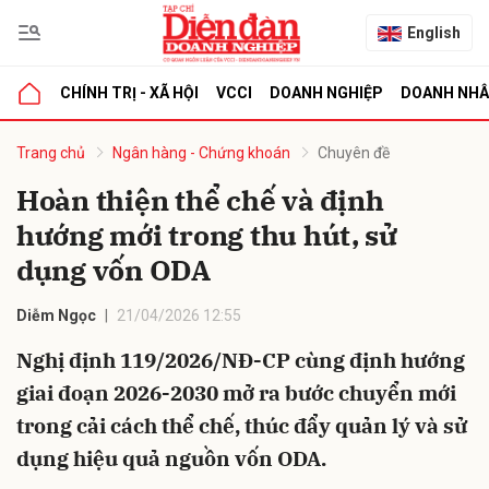
English
CHÍNH TRỊ - XÃ HỘI
VCCI
DOANH NGHIỆP
DOANH NH
bình luận
Trang chủ
Ngân hàng - Chứng khoán
Chuyên đề
Hoàn thiện thể chế và định
hướng mới trong thu hút, sử
dụng vốn ODA
Diễm Ngọc
21/04/2026 12:55
Nghị định 119/2026/NĐ-CP cùng định hướng
Hủy
G
giai đoạn 2026-2030 mở ra bước chuyển mới
trong cải cách thể chế, thúc đẩy quản lý và sử
dụng hiệu quả nguồn vốn ODA.