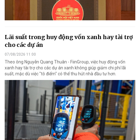
Lãi suất trong huy động vốn xanh hay tài trợ
cho các dự án
07/08/2026 11:00
Theo ông Nguyễn Quang Thuân - FiinGroup, việc huy động vốn
xanh hay tài trợ cho các dự án xanh không giúp giảm chi phí lãi
suất; mặc dù việc "tô điểm" có thể thu hút nhà đầu tư hơn.