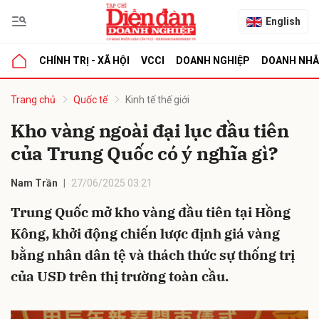
English
CHÍNH TRỊ - XÃ HỘI
VCCI
DOANH NGHIỆP
DOANH NH
bình luận
Trang chủ
Quốc tế
Kinh tế thế giới
Kho vàng ngoài đại lục đầu tiên
của Trung Quốc có ý nghĩa gì?
Nam Trần
27/06/2025 03:21
Trung Quốc mở kho vàng đầu tiên tại Hồng
Kông, khởi động chiến lược định giá vàng
Hủy
G
bằng nhân dân tệ và thách thức sự thống trị
của USD trên thị trường toàn cầu.