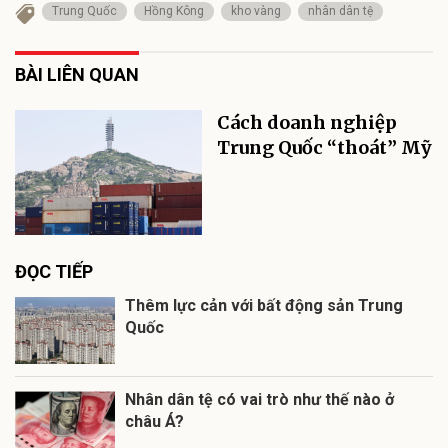
Trung Quốc
Hồng Kông
kho vàng
nhân dân tệ
BÀI LIÊN QUAN
Cách doanh nghiệp
Trung Quốc “thoát” Mỹ
ĐỌC TIẾP
Thêm lực cản với bất động sản Trung
Quốc
Nhân dân tệ có vai trò như thế nào ở
châu Á?