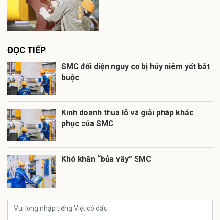
ĐỌC TIẾP
SMC đối diện nguy cơ bị hủy niêm yết bắt
buộc
Kinh doanh thua lỗ và giải pháp khắc
phục của SMC
Khó khăn “bủa vây” SMC