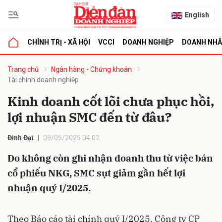
English
CHÍNH TRỊ - XÃ HỘI
VCCI
DOANH NGHIỆP
DOANH NH
bình luận
Trang chủ
Ngân hàng - Chứng khoán
Tài chính doanh nghiệp
Kinh doanh cốt lõi chưa phục hồi,
lợi nhuận SMC đến từ đâu?
Đình Đại
09/05/2025 04:02
Do không còn ghi nhận doanh thu từ việc bán
Hủy
G
cổ phiếu NKG, SMC sụt giảm gần hết lợi
nhuận quý I/2025.
Theo Báo cáo tài chính quý I/2025, Công ty CP