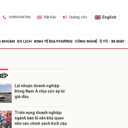
English
0985698786
Đặt báo
Quảng cáo
G KHOÁN
DU LỊCH
KINH TẾ ĐỊA PHƯƠNG
CÔNG NGHỆ
Ô TÔ - XE MÁY
IẾP
Lợi nhuận doanh nghiệp
Đông Nam Á chịu sức ép từ
ửi
giá dầu
Triển vọng doanh nghiệp
ngành bán lẻ vẫn khả quan
nhờ các chính sách kích cầu