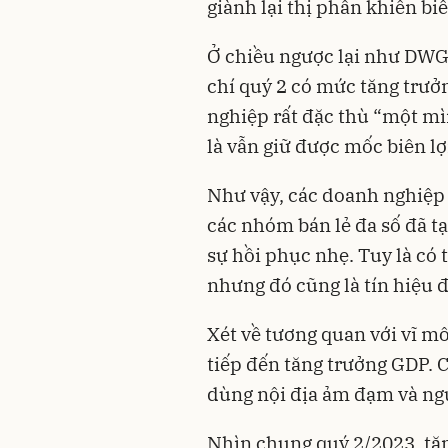
giành lại thị phần khiến bi
Ở chiều ngược lại như DWG l
chí quý 2 có mức tăng trưở
nghiệp rất đặc thù “một 
là vẫn giữ được mốc biên lợ
Như vậy, các doanh nghiệp
các nhóm bán lẻ đa số đã tạ
sự hồi phục nhẹ. Tuy là có 
nhưng đó cũng là tín hiệu
Xét về tương quan với vĩ mô
tiếp đến tăng trưởng GDP. 
dùng nội địa ảm đạm và ngư
Nhìn chung quý 2/2023, tăn