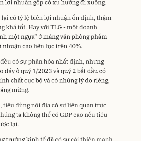
ên lợi nhuận gộp có xu hướng đi xuống.
ại có tỷ lệ biên lợi nhuận ổn định, thậm
ng khá tốt. Hay với TLG - một doanh
mình một ngựa” ở mảng văn phòng phẩm
i nhuận cao liên tục trên 40%.
 đều có sự phân hóa nhất định, nhưng
o đáy ở quý 1/2023 và quý 2 bắt đầu có
tính chất cục bộ và có những lý do riêng,
 đáng mừng.
, tiêu dùng nội địa có sự liên quan trực
Chúng ta không thể có GDP cao nếu tiêu
ợc lại.
g trưởng kinh tế đã có sự cải thiện mạnh