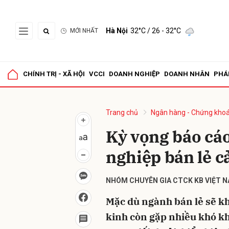
Hà Nội
32°C
/ 26 - 32°C
MỚI NHẤT
Gửi 
CHÍNH TRỊ - XÃ HỘI
VCCI
DOANH NGHIỆP
DOANH NHÂN
PHÁ
Trang chủ
Ngân hàng - Chứng kho
Kỳ vọng báo cáo
nghiệp bán lẻ cả
NHÓM CHUYÊN GIA CTCK KB VIỆT 
Mặc dù ngành bán lẻ sẽ kh
kinh còn gặp nhiều khó kh