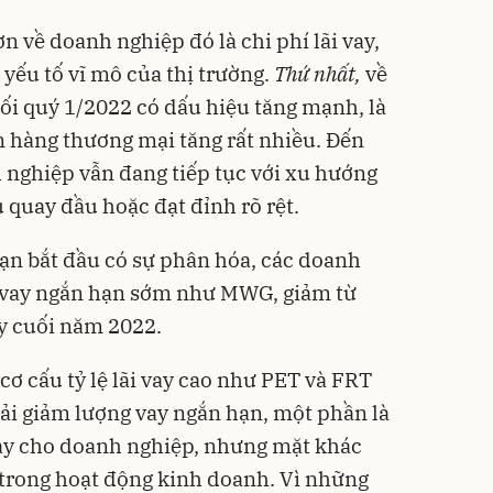
ơn về doanh nghiệp đó là chi phí lãi vay,
 yếu tố vĩ mô của thị trường.
T
hứ
nhất,
về
cuối quý 1/2022 có dấu hiệu tăng mạnh, là
ân hàng thương mại tăng rất nhiều. Đến
h nghiệp vẫn đang tiếp tục với xu hướng
 quay đầu hoặc đạt đỉnh rõ rệt.
hạn bắt đầu có sự phân hóa, các doanh
 vay ngắn hạn sớm như MWG, giảm từ
áy cuối năm 2022.
ơ cấu tỷ lệ lãi vay cao như PET và FRT
hải giảm lượng vay ngắn hạn, một phần là
 vay cho doanh nghiệp, nhưng mặt khác
u trong hoạt động kinh doanh. Vì những