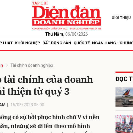
GIỚI THIỆU
bình luận
Thứ Năm,
06/08/2026
P LUẬT
KHỞI NGHIỆP
BẤT ĐỘNG SẢN
QUỐC TẾ
NGÂN HÀNG - CHỨN
án
Tài chính doanh nghiệp
 tài chính của doanh
ĐỌC T
i thiện từ quý 3
Hủy
G
NAM
16/08/2023 05:00
ông có sự hồi phục hình chữ V vì nền
ăn, nhưng sẽ đi lên theo mô hình