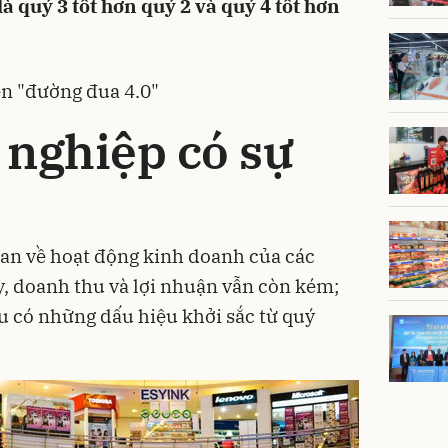
là quý 3 tốt hơn quý 2 và quý 4 tốt hơn
ên "đường đua 4.0"
 nghiệp có sự
an về hoạt động kinh doanh của các
y, doanh thu và lợi nhuận vẫn còn kém;
 có những dấu hiệu khởi sắc từ quý