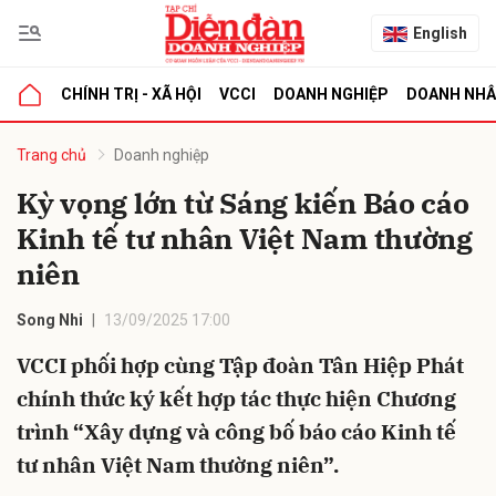
English
CHÍNH TRỊ - XÃ HỘI
VCCI
DOANH NGHIỆP
DOANH NH
bình luận
Trang chủ
Doanh nghiệp
Kỳ vọng lớn từ Sáng kiến Báo cáo
Kinh tế tư nhân Việt Nam thường
niên
Song Nhi
13/09/2025 17:00
VCCI phối hợp cùng Tập đoàn Tân Hiệp Phát
Hủy
G
chính thức ký kết hợp tác thực hiện Chương
trình “Xây dựng và công bố báo cáo Kinh tế
tư nhân Việt Nam thường niên”.