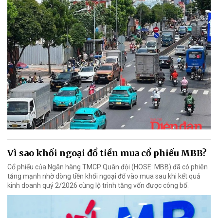
Vì sao khối ngoại đổ tiền mua cổ phiếu MBB?
Cổ phiếu của Ngân hàng TMCP Quân đội (HOSE: MBB) đã có phiên
tăng mạnh nhờ dòng tiền khối ngoại đổ vào mua sau khi kết quả
kinh doanh quý 2/2026 cùng lộ trình tăng vốn được công bố.