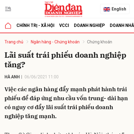
English
CHÍNH TRỊ - XÃ HỘI
VCCI
DOANH NGHIỆP
DOANH NH
bình luận
Trang chủ
Ngân hàng - Chứng khoán
Chứng khoán
Lãi suất trái phiếu doanh nghiệp
tăng?
HÀ ANH
06/06/2021 11:00
Việc các ngân hàng đẩy mạnh phát hành trái
phiếu để đáp ứng nhu cầu vốn trung- dài hạn
Hủy
G
có nguy cơ đẩy lãi suất trái phiếu doanh
nghiệp tăng mạnh.