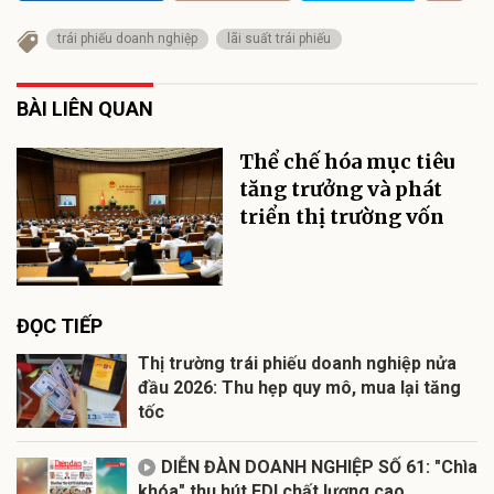
trái phiếu doanh nghiệp
lãi suất trái phiếu
BÀI LIÊN QUAN
Thể chế hóa mục tiêu
tăng trưởng và phát
triển thị trường vốn
ĐỌC TIẾP
Thị trường trái phiếu doanh nghiệp nửa
đầu 2026: Thu hẹp quy mô, mua lại tăng
tốc
DIỄN ĐÀN DOANH NGHIỆP SỐ 61: "Chìa
khóa" thu hút FDI chất lượng cao