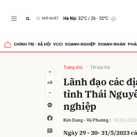
Hà Nội
32°C
/ 26 - 32°C
MỚI NHẤT
Gửi 
CHÍNH TRỊ - XÃ HỘI
VCCI
DOANH NGHIỆP
DOANH NHÂN
PHÁ
Trang chủ
Tin lưu trữ
Lãnh đạo các đị
tỉnh Thái Nguy
nghiệp
Kim Dung - Vũ Phường
03/06/2023
Ngày 29 - 30- 31/5/2023 c