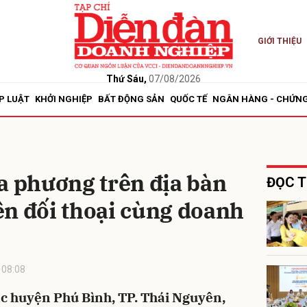
GIỚI THIỆU
bình luận
Thứ Sáu,
07/08/2026
P LUẬT
KHỞI NGHIỆP
BẤT ĐỘNG SẢN
QUỐC TẾ
NGÂN HÀNG - CHỨN
a phương trên địa bàn
ĐỌC T
ên đối thoại cùng doanh
Hủy
G
 08:08
ác huyện Phú Bình, TP. Thái Nguyên,