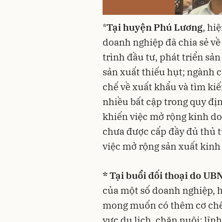
*
Tại huyện Phú Lương
, hi
doanh nghiệp đã chia sẻ v
trình đầu tư, phát triển sả
sản xuất thiếu hụt; ngành 
chế về xuất khẩu và tìm ki
nhiều bất cập trong quy đị
khiến việc mở rộng kinh d
chưa được cấp đầy đủ thủ t
việc mở rộng sản xuất kinh
* Tại buổi đối thoại do U
của một số doanh nghiệp, h
mong muốn có thêm cơ chế 
vực du lịch, chăn nuôi; lĩn