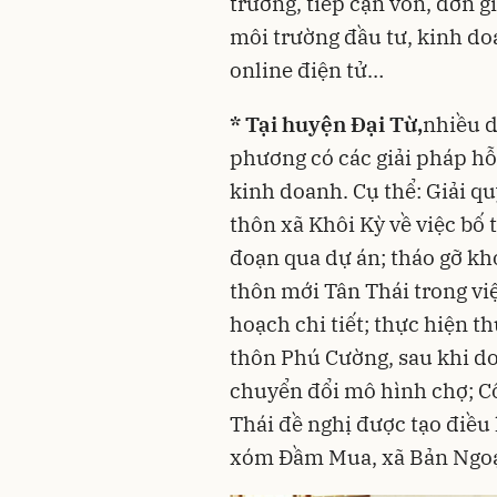
trường, tiếp cận vốn, đơn g
môi trường đầu tư, kinh do
online điện tử…
* Tại huyện Đại Từ,
nhiều d
phương có các giải pháp hỗ 
kinh doanh. Cụ thể: Giải 
thôn xã Khôi Kỳ về việc bố
đoạn qua dự án; tháo gỡ kh
thôn mới Tân Thái trong việ
hoạch chi tiết; thực hiện t
thôn Phú Cường, sau khi d
chuyển đổi mô hình chợ; 
Thái đề nghị được tạo điều 
xóm Đầm Mua, xã Bản Ngoại 