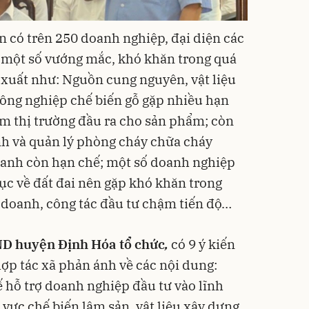
ện có trên 250 doanh nghiệp, đại diện các
ề một số vướng mắc, khó khăn trong quá
n xuất như: Nguồn cung nguyên, vật liệu
công nghiệp chế biến gỗ gặp nhiều hạn
ếm thị trường đầu ra cho sản phẩm; còn
nh và quản lý phòng cháy chữa cháy
oanh còn hạn chế; một số doanh nghiệp
ục về đất đai nên gặp khó khăn trong
 doanh, công tác đầu tư chậm tiến độ…
BND huyện Định Hóa tổ chức
,
có 9 ý kiến
ợp tác xã phản ánh về các nội dung:
hỗ trợ doanh nghiệp đầu tư vào lĩnh
h vực chế biến lâm sản, vật liệu xây dựng