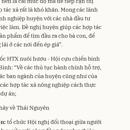
 nên là cái mức độ mà để tiếp cận thị
 tác xã rất là khó khăn. Mong các lãnh
anh nghiệp huyện với các nhà đầu tư
iệc làm. Đề nghị huyện giúp các hợp tác
sản phẩm để tìm đầu ra cho bà con, để
lái ở các nơi đến ép giá”.
c HTX nuôi hươu - Hội cựu chiến binh
ình: “Về các thủ tục hành chính hỗ trợ,
ác ban ngành của huyện cũng như của
o các hợp tác xã nông nghiệp cách thực
 dự án;
chảy về Thái Nguyên
ên:
tổ chức Hội nghị đối thoại giữa người