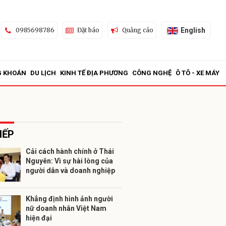
English
0985698786
Đặt báo
Quảng cáo
G KHOÁN
DU LỊCH
KINH TẾ ĐỊA PHƯƠNG
CÔNG NGHỆ
Ô TÔ - XE MÁY
IẾP
Cải cách hành chính ở Thái
Nguyên: Vì sự hài lòng của
ửi
người dân và doanh nghiệp
Khẳng định hình ảnh người
nữ doanh nhân Việt Nam
hiện đại