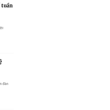
 tuần
iệc
ệ
ễn đàn