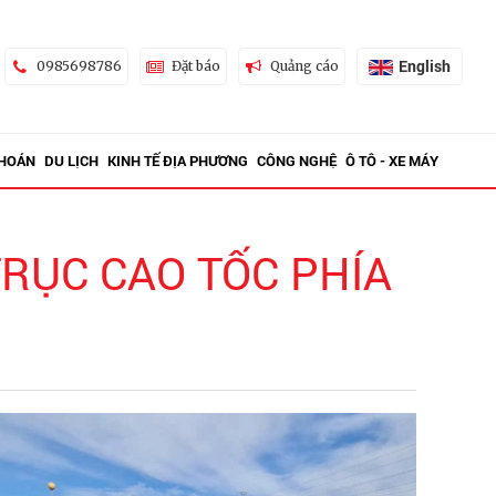
English
0985698786
Đặt báo
Quảng cáo
KHOÁN
DU LỊCH
KINH TẾ ĐỊA PHƯƠNG
CÔNG NGHỆ
Ô TÔ - XE MÁY
TRỤC CAO TỐC PHÍA