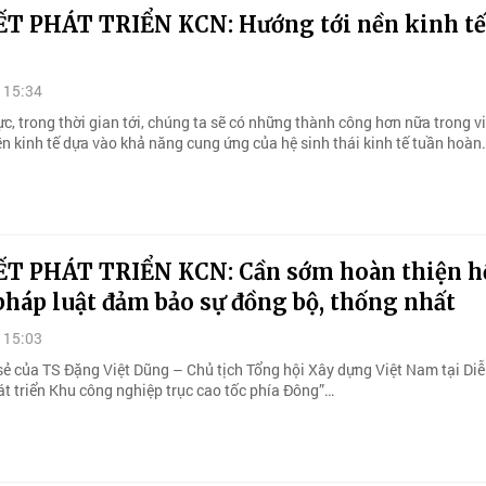
ẾT PHÁT TRIỂN KCN: Hướng tới nền kinh tế
 15:34
ực, trong thời gian tới, chúng ta sẽ có những thành công hơn nữa trong v
n kinh tế dựa vào khả năng cung ứng của hệ sinh thái kinh tế tuần hoàn.
ẾT PHÁT TRIỂN KCN: Cần sớm hoàn thiện h
háp luật đảm bảo sự đồng bộ, thống nhất
 15:03
 sẻ của TS Đặng Việt Dũng – Chủ tịch Tổng hội Xây dựng Việt Nam tại Di
át triển Khu công nghiệp trục cao tốc phía Đông”…