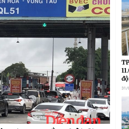
TP
11
độ
31/