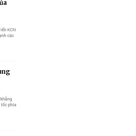
ủa
riển KCN
mạnh các
ùng
à khẳng
 tốc phía