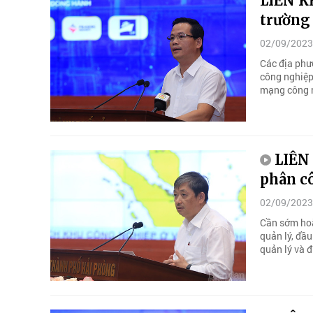
LIÊN K
trường
02/09/2023
Các địa phư
công nghiệp
mạng công 
LIÊN
phân c
02/09/2023
Cần sớm hoà
quản lý, đầu
quản lý và 