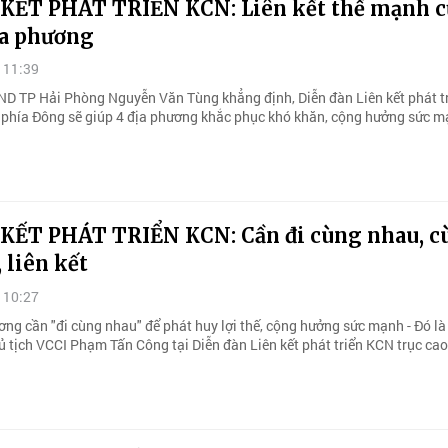
 KẾT PHÁT TRIỂN KCN: Liên kết thế mạnh c
ịa phương
 11:39
ND TP Hải Phòng Nguyễn Văn Tùng khẳng định, Diễn đàn Liên kết phát t
c phía Đông sẽ giúp 4 địa phương khắc phục khó khăn, cộng hưởng sức 
 KẾT PHÁT TRIỂN KCN: Cần đi cùng nhau, c
, liên kết
 10:27
ơng cần "đi cùng nhau" để phát huy lợi thế, cộng hưởng sức mạnh - Đó l
ủ tịch VCCI Phạm Tấn Công tại Diễn đàn Liên kết phát triển KCN trục cao