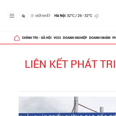
Hà Nội
32°C
/ 26 - 32°C
MỚI NHẤT
CHÍNH TRỊ - XÃ HỘI
VCCI
DOANH NGHIỆP
DOANH NHÂN
P
LIÊN KẾT PHÁT TR