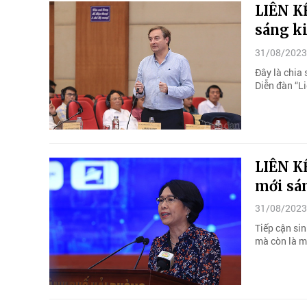
LIÊN K
sáng ki
31/08/2023
Đây là chia
Diễn đàn “Li
LIÊN K
mới sá
31/08/2023
Tiếp cận sin
mà còn là mô