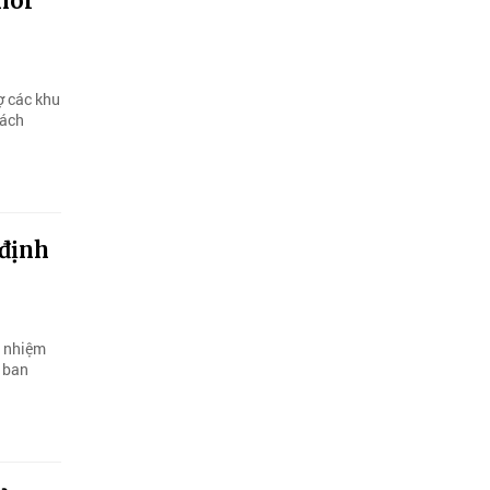
môi
ợ các khu
cách
định
h nhiệm
c ban