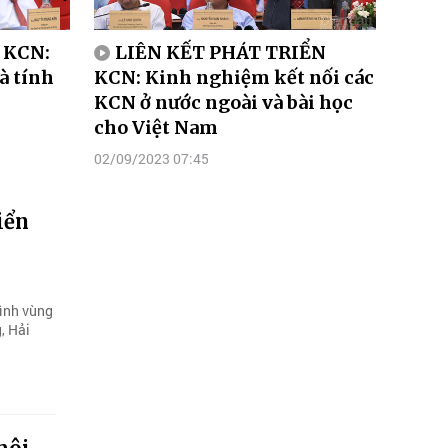
 KCN:
LIÊN KẾT PHÁT TRIỂN
à tính
KCN: Kinh nghiệm kết nối các
KCN ở nước ngoài và bài học
cho Việt Nam
02/09/2023 07:45
iển
hình vùng
, Hải