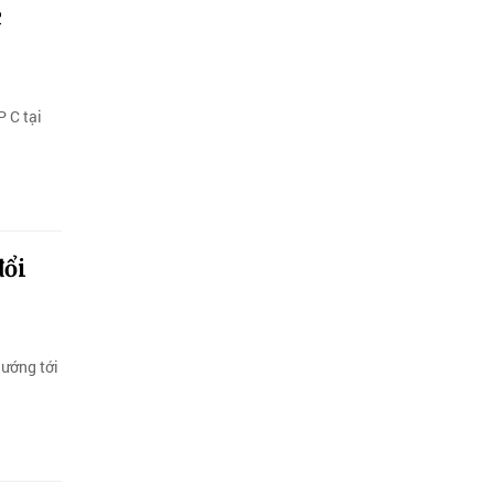
c
 C tại
đổi
hướng tới