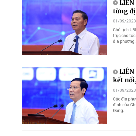
LIÊN
từng đ
01/09/2023
Chủ tịch UB
trục cao tố
địa phương.
LIÊN
kết nối
01/09/2023
Các địa phư
định của Ch
Đông.