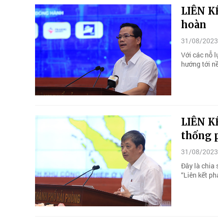
LIÊN K
hoàn
31/08/2023
Với các nỗ l
hướng tới nề
LIÊN K
thống p
31/08/2023
Đây là chia
“Liên kết ph