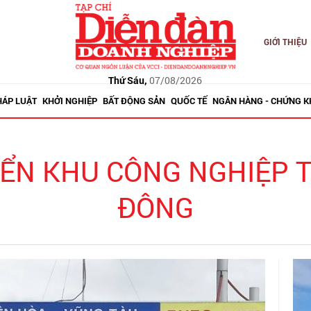
GIỚI THIỆU
Thứ Sáu,
07/08/2026
HÁP LUẬT
KHỞI NGHIỆP
BẤT ĐỘNG SẢN
QUỐC TẾ
NGÂN HÀNG - CHỨNG 
IỂN KHU CÔNG NGHIỆP 
ĐÔNG