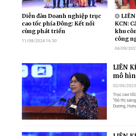
Diễn đàn Doanh nghiệp trục
LIÊN
cao tốc phía Đông: Kết nối
KCN: Cầ
cùng phát triển
khu cô
công ng
11/08/2024 16:30
04/09/202
LIÊN K
mô hìn
02/09/2023
Trục cao tốc
“Đô thị sán
Dương, Hưn