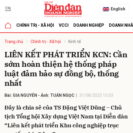
English
CHÍNH TRỊ - XÃ HỘI
VCCI
DOANH NGHIỆP
DOANH NH
bình luận
Trang chủ
Chính trị - Xã hội
Kinh tế
LIÊN KẾT PHÁT TRIỂN KCN: Cần
sớm hoàn thiện hệ thống pháp
luật đảm bảo sự đồng bộ, thống
nhất
Bài: GIA NGUYỄN - Ảnh: TUẤN NGỌC
31/08/2023 15:03
Hủy
G
Đây là chia sẻ của TS Đặng Việt Dũng – Chủ
tịch Tổng hội Xây dựng Việt Nam tại Diễn đàn
“Liên kết phát triển Khu công nghiệp trục