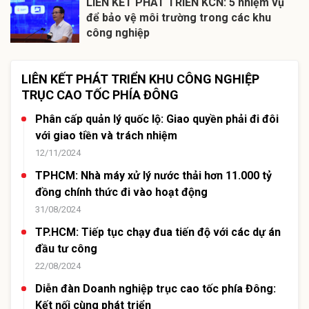
LIÊN KẾT PHÁT TRIỂN KCN: 5 nhiệm vụ
để bảo vệ môi trường trong các khu
công nghiệp
LIÊN KẾT PHÁT TRIỂN KHU CÔNG NGHIỆP
TRỤC CAO TỐC PHÍA ĐÔNG
Phân cấp quản lý quốc lộ: Giao quyền phải đi đôi
với giao tiền và trách nhiệm
12/11/2024
TPHCM: Nhà máy xử lý nước thải hơn 11.000 tỷ
đồng chính thức đi vào hoạt động
31/08/2024
TP.HCM: Tiếp tục chạy đua tiến độ với các dự án
đầu tư công
22/08/2024
Diễn đàn Doanh nghiệp trục cao tốc phía Đông:
Kết nối cùng phát triển