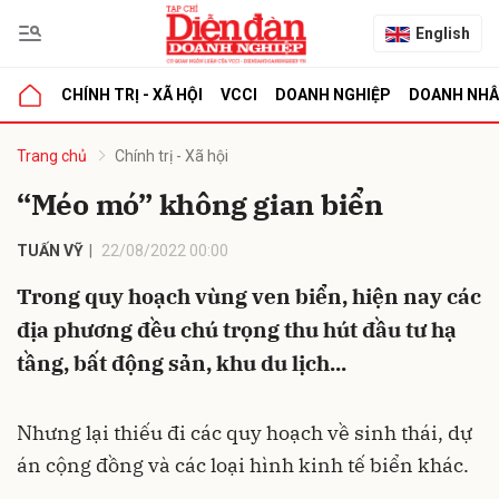
English
CHÍNH TRỊ - XÃ HỘI
VCCI
DOANH NGHIỆP
DOANH NH
bình luận
Trang chủ
Chính trị - Xã hội
“Méo mó” không gian biển
TUẤN VỸ
22/08/2022 00:00
Trong quy hoạch vùng ven biển, hiện nay các
địa phương đều chú trọng thu hút đầu tư hạ
tầng, bất động sản, khu du lịch...
Hủy
G
Nhưng lại thiếu đi các quy hoạch về sinh thái, dự
án cộng đồng và các loại hình kinh tế biển khác.