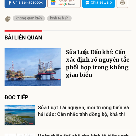
Theo dõi trên
Chia sẻ Facebook
Chia sẻ Zalo
không gian biển
kinh tế biển
BÀI LIÊN QUAN
Sửa Luật Dầu khí: Cần
xác định rõ nguyên tắc
phối hợp trong không
gian biển
ĐỌC TIẾP
Sửa Luật Tài nguyên, môi trường biển và
hải đảo: Cân nhắc tính đồng bộ, khả thi