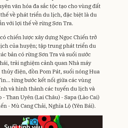
uyên văn hóa đa sắc tộc tạo cho vùng đất
thế về phát triển du lịch, đặc biệt là du
n với lợi thế về rừng Sơn Tra.
 có chiến lược xây dựng Ngọc Chiến trở
ịch của huyện; tập trung phát triển du
các bản có rừng Sơn Tra và suối nước
thái, trải nghiệm cảnh quan Nhà máy
ồ thủy điện, đồn Pom Pát, suối nóng Hua
ìn... từng bước kết nối giữa các vùng
ỉnh và hình thành các tuyến du lịch và
o - Than Uyên (Lai Châu) - Sapa (Lào Cai)
iến - Mù Cang Chải, Nghĩa Lộ (Yên Bái).