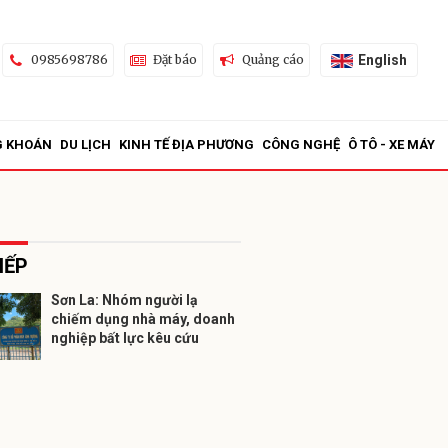
English
0985698786
Đặt báo
Quảng cáo
G KHOÁN
DU LỊCH
KINH TẾ ĐỊA PHƯƠNG
CÔNG NGHỆ
Ô TÔ - XE MÁY
IẾP
Sơn La: Nhóm người lạ
chiếm dụng nhà máy, doanh
ửi
nghiệp bất lực kêu cứu