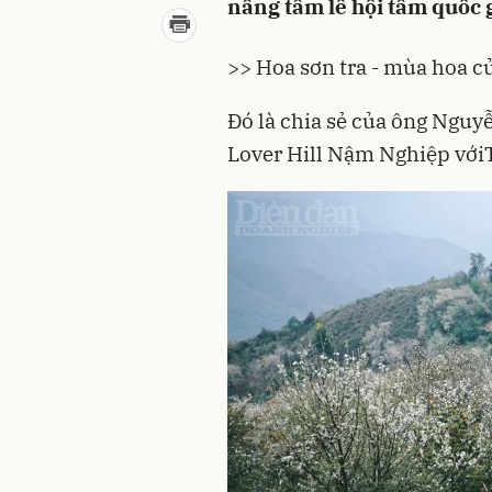
nâng tầm lễ hội tầm quốc g
>>
Hoa sơn tra - mùa hoa 
Đó là chia sẻ của ông Ngu
Lover Hill Nậm Nghiệp với