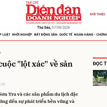
GIỚI THIỆU
bình luận
Thứ Sáu,
07/08/2026
P LUẬT
KHỞI NGHIỆP
BẤT ĐỘNG SẢN
QUỐC TẾ
NGÂN HÀNG - CHỨN
n
uộc "lột xác" về sản
ĐỌC T
Hủy
G
2:00
a Sơn Tra và các sản phẩm du lịch đặc
ớng đến sự phát triển bền vững và