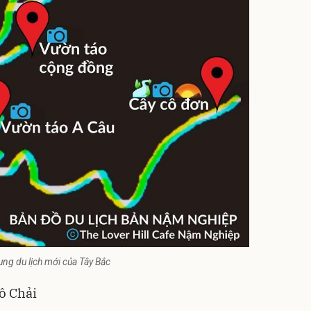
ung du lịch mới của Tây Bắc
ô Chải