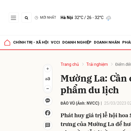
Hà Nội
32°C
/ 26 - 32°C
MỚI NHẤT
Gửi 
CHÍNH TRỊ - XÃ HỘI
VCCI
DOANH NGHIỆP
DOANH NHÂN
PHÁ
Trang chủ
Trải nghiệm
Điểm đế
Mường La: Cần c
phẩm du lịch
ĐÀO VŨ (Ảnh: NVCC)
25/03/2023 0
Phát huy giá trị lễ hội ho
trưng của Mường La để hư