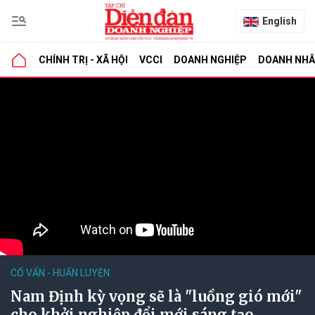
English
CHÍNH TRỊ - XÃ HỘI
VCCI
DOANH NGHIỆP
DOANH NH
CỐ VẤN - HUẤN LUYỆN
Nam Định kỳ vọng sẽ là "luồng gió mới"
cho khởi nghiệp đổi mới sáng tạo