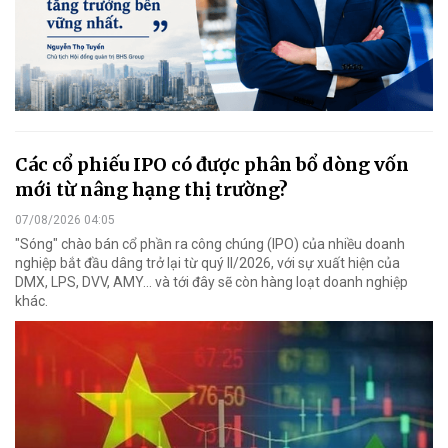
Các cổ phiếu IPO có được phân bổ dòng vốn
mới từ nâng hạng thị trường?
07/08/2026 04:05
"Sóng" chào bán cổ phần ra công chúng (IPO) của nhiều doanh
nghiệp bắt đầu dâng trở lại từ quý II/2026, với sự xuất hiện của
DMX, LPS, DVV, AMY... và tới đây sẽ còn hàng loạt doanh nghiệp
khác.