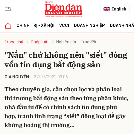
English
CHÍNH TRỊ - XÃ HỘI
VCCI
DOANH NGHIỆP
DOANH NH
bình luận
Trang chủ
Pháp luật
Nghiên cứu - Trao đổi
"Nắn" chứ không nên "siết" dòng
vốn tín dụng bất động sản
GIA NGUYỄN
27/07/2022 03:06
Theo chuyên gia, cần chọn lọc và phân loại
thị trường bất động sản theo từng phân khúc,
Hủy
G
nhà đầu tư để có chính sách tín dụng phù
hợp, tránh tình trạng “siết” đồng loạt dễ gây
khủng hoảng thị trường…