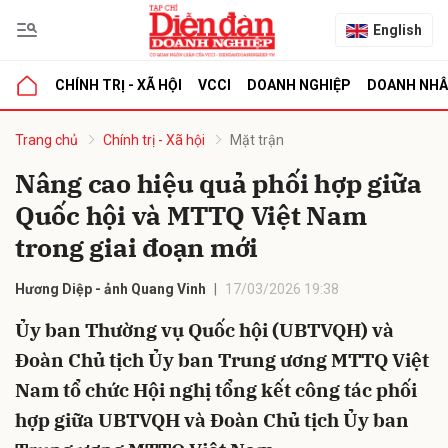
English
CHÍNH TRỊ - XÃ HỘI
VCCI
DOANH NGHIỆP
DOANH NH
bình luận
Trang chủ
Chính trị - Xã hội
Mặt trận
Nâng cao hiệu quả phối hợp giữa
Quốc hội và MTTQ Việt Nam
trong giai đoạn mới
Hương Diệp - ảnh Quang Vinh
17/03/2026 19:38
Ủy ban Thường vụ Quốc hội (UBTVQH) và
Hủy
G
Đoàn Chủ tịch Ủy ban Trung ương MTTQ Việt
Nam tổ chức Hội nghị tổng kết công tác phối
hợp giữa UBTVQH và Đoàn Chủ tịch Ủy ban