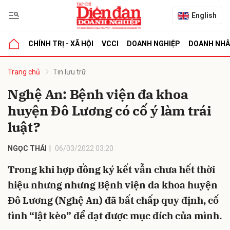
English
CHÍNH TRỊ - XÃ HỘI
VCCI
DOANH NGHIỆP
DOANH NH
bình luận
Trang chủ
Tin lưu trữ
Nghệ An: Bệnh viện đa khoa
huyện Đô Lương có cố ý làm trái
luật?
NGỌC THÁI
06/03/2022 03:20
Trong khi hợp đồng ký kết vẫn chưa hết thời
Hủy
G
hiệu nhưng nhưng Bệnh viện đa khoa huyện
Đô Lương (Nghệ An) đã bất chấp quy định, cố
tình “lật kèo” để đạt được mục đích của mình.