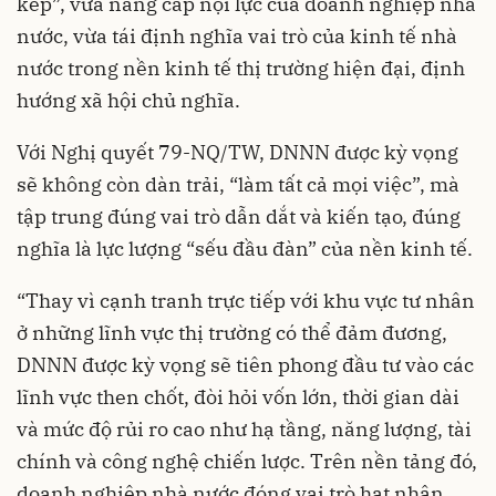
kép”, vừa nâng cấp nội lực của doanh nghiệp nhà
nước, vừa tái định nghĩa vai trò của kinh tế nhà
nước trong nền kinh tế thị trường hiện đại, định
hướng xã hội chủ nghĩa.
Với Nghị quyết 79-NQ/TW, DNNN được kỳ vọng
sẽ không còn dàn trải, “làm tất cả mọi việc”, mà
tập trung đúng vai trò dẫn dắt và kiến tạo, đúng
nghĩa là lực lượng “sếu đầu đàn” của nền kinh tế.
“Thay vì cạnh tranh trực tiếp với khu vực tư nhân
ở những lĩnh vực thị trường có thể đảm đương,
DNNN được kỳ vọng sẽ tiên phong đầu tư vào các
lĩnh vực then chốt, đòi hỏi vốn lớn, thời gian dài
và mức độ rủi ro cao như hạ tầng, năng lượng, tài
chính và công nghệ chiến lược. Trên nền tảng đó,
doanh nghiệp nhà nước đóng vai trò hạt nhân