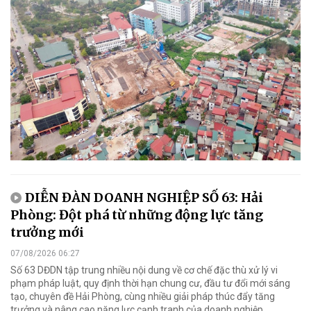
DIỄN ĐÀN DOANH NGHIỆP SỐ 63: Hải
Phòng: Đột phá từ những động lực tăng
trưởng mới
07/08/2026 06:27
Số 63 DĐDN tập trung nhiều nội dung về cơ chế đặc thù xử lý vi
phạm pháp luật, quy định thời hạn chung cư, đầu tư đổi mới sáng
tạo, chuyên đề Hải Phòng, cùng nhiều giải pháp thúc đẩy tăng
trưởng và nâng cao năng lực cạnh tranh của doanh nghiệp.