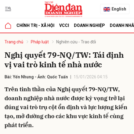
English
CHÍNH TRỊ - XÃ HỘI
VCCI
DOANH NGHIỆP
DOANH NH
bình luận
Trang chủ
Pháp luật
Nghiên cứu - Trao đổi
Nghị quyết 79-NQ/TW: Tái định
vị vai trò kinh tế nhà nước
Bài: Yến Nhung - Ảnh: Quốc Tuấn
15/01/2026 04:15
Trên tinh thần của Nghị quyết 79-NQ/TW,
doanh nghiệp nhà nước được kỳ vọng trở lại
Hủy
G
đúng vai trò trụ cột ổn định và lực lượng kiến
tạo, mở đường cho các khu vực kinh tế cùng
phát triển.