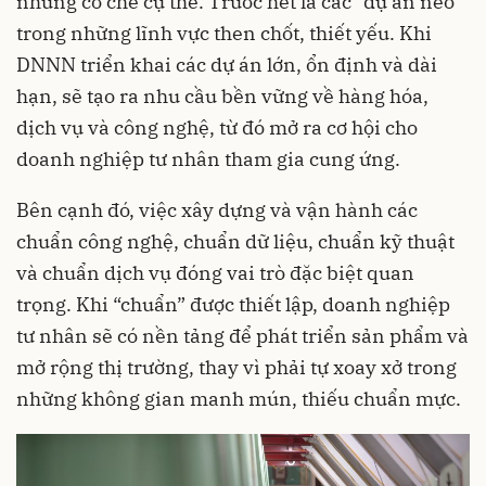
những cơ chế cụ thể. Trước hết là các “dự án neo”
trong những lĩnh vực then chốt, thiết yếu. Khi
DNNN triển khai các dự án lớn, ổn định và dài
hạn, sẽ tạo ra nhu cầu bền vững về hàng hóa,
dịch vụ và công nghệ, từ đó mở ra cơ hội cho
doanh nghiệp tư nhân tham gia cung ứng.
Bên cạnh đó, việc xây dựng và vận hành các
chuẩn công nghệ, chuẩn dữ liệu, chuẩn kỹ thuật
và chuẩn dịch vụ đóng vai trò đặc biệt quan
trọng. Khi “chuẩn” được thiết lập, doanh nghiệp
tư nhân sẽ có nền tảng để phát triển sản phẩm và
mở rộng thị trường, thay vì phải tự xoay xở trong
những không gian manh mún, thiếu chuẩn mực.