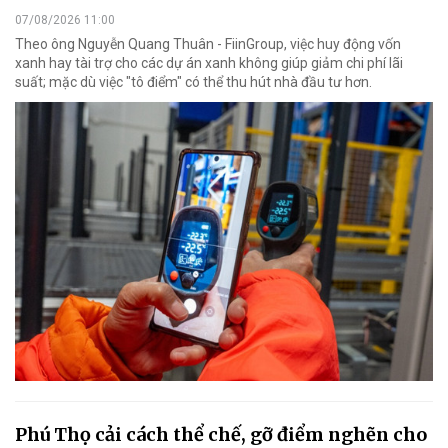
07/08/2026 11:00
Theo ông Nguyễn Quang Thuân - FiinGroup, việc huy động vốn
xanh hay tài trợ cho các dự án xanh không giúp giảm chi phí lãi
suất; mặc dù việc "tô điểm" có thể thu hút nhà đầu tư hơn.
Phú Thọ cải cách thể chế, gỡ điểm nghẽn cho