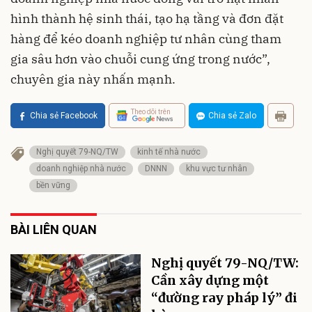
hình thành hệ sinh thái, tạo hạ tầng và đơn đặt
hàng để kéo doanh nghiệp tư nhân cùng tham
gia sâu hơn vào chuỗi cung ứng trong nước”,
chuyên gia này nhấn mạnh.
Theo dõi trên
Chia sẻ Facebook
Chia sẻ Zalo
Nghị quyết 79-NQ/TW
kinh tế nhà nước
doanh nghiệp nhà nước
DNNN
khu vực tư nhân
bền vững
BÀI LIÊN QUAN
Nghị quyết 79-NQ/TW:
Cần xây dựng một
“đường ray pháp lý” đi