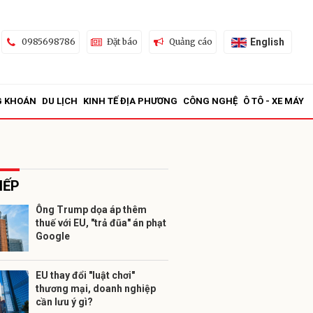
English
0985698786
Đặt báo
Quảng cáo
G KHOÁN
DU LỊCH
KINH TẾ ĐỊA PHƯƠNG
CÔNG NGHỆ
Ô TÔ - XE MÁY
IẾP
Ông Trump dọa áp thêm
thuế với EU, "trả đũa" án phạt
ửi
Google
EU thay đổi "luật chơi"
thương mại, doanh nghiệp
cần lưu ý gì?