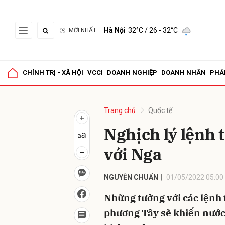
Hà Nội
32°C
/ 26 - 32°C
MỚI NHẤT
Gửi 
CHÍNH TRỊ - XÃ HỘI
VCCI
DOANH NGHIỆP
DOANH NHÂN
PHÁ
Trang chủ
Quốc tế
Nghịch lý lệnh 
với Nga
NGUYỄN CHUẨN
01/05/2022 05:00
Những tưởng với các lệnh 
phương Tây sẽ khiến nước 