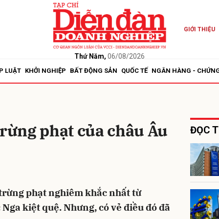
GIỚI THIỆU
bình luận
Thứ Năm,
06/08/2026
P LUẬT
KHỞI NGHIỆP
BẤT ĐỘNG SẢN
QUỐC TẾ
NGÂN HÀNG - CHỨN
trừng phạt của châu Âu
ĐỌC T
Hủy
G
trừng phạt nghiêm khắc nhất từ
Nga kiệt quệ. Nhưng, có vẻ điều đó đã