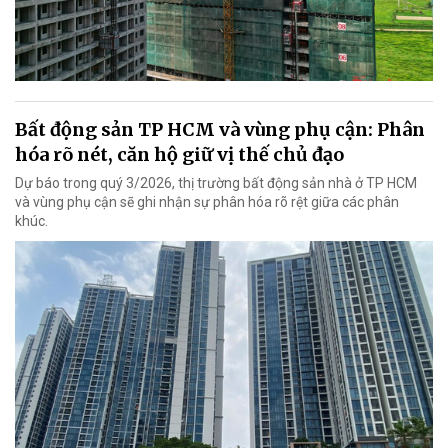
Bất động sản TP HCM và vùng phụ cận: Phân
hóa rõ nét, căn hộ giữ vị thế chủ đạo
Dự báo trong quý 3/2026, thị trường bất động sản nhà ở TP HCM
và vùng phụ cận sẽ ghi nhận sự phân hóa rõ rệt giữa các phân
khúc.