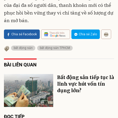
của đại đa số người dân, thanh khoản mới có thể
phục hồi bền vững thay vì chỉ tăng về số lượng dự
án mở bán.
Theo dõi trên
Chia sẻ Facebook
Chia sẻ Zalo
bất động sản
bất động sản TPHCM
BÀI LIÊN QUAN
Bất động sản tiếp tục là
lĩnh vực hút vốn tín
dụng lớn?
ĐỌC TIẾP