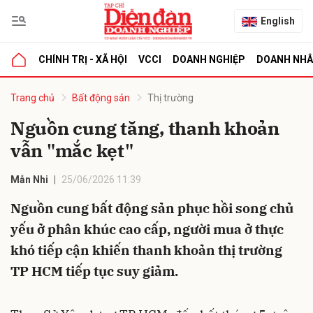
English
CHÍNH TRỊ - XÃ HỘI
VCCI
DOANH NGHIỆP
DOANH NH
bình luận
Trang chủ
Bất động sản
Thị trường
Nguồn cung tăng, thanh khoản
vẫn "mắc kẹt"
Mẫn Nhi
25/06/2026 11:39
Nguồn cung bất động sản phục hồi song chủ
yếu ở phân khúc cao cấp, người mua ở thực
Hủy
G
khó tiếp cận khiến thanh khoản thị trường
TP HCM tiếp tục suy giảm.