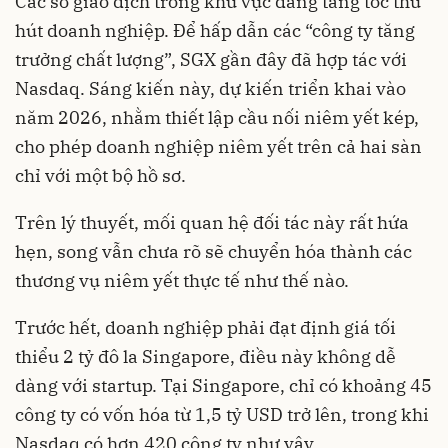
Các sở giao dịch trong khu vực đang tăng tốc thu
hút doanh nghiệp. Để hấp dẫn các “công ty tăng
trưởng chất lượng”, SGX gần đây đã hợp tác với
Nasdaq. Sáng kiến này, dự kiến triển khai vào
năm 2026, nhằm thiết lập cầu nối niêm yết kép,
cho phép doanh nghiệp niêm yết trên cả hai sàn
chỉ với một bộ hồ sơ.
Trên lý thuyết, mối quan hệ đối tác này rất hứa
hẹn, song vẫn chưa rõ sẽ chuyển hóa thành các
thương vụ niêm yết thực tế như thế nào.
Trước hết, doanh nghiệp phải đạt định giá tối
thiểu 2 tỷ đô la Singapore, điều này không dễ
dàng với startup. Tại Singapore, chỉ có khoảng 45
công ty có vốn hóa từ 1,5 tỷ USD trở lên, trong khi
Nasdaq có hơn 420 công ty như vậy.