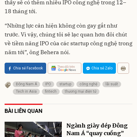
thấy sẽ có thêm nhiều IPO công nghệ trong 12–
18 tháng tới.
“Những lực cản hiện không còn gay gắt như
trước. Vì vậy, chúng tôi sẽ lạc quan hơn đôi chút
về tiềm năng IPO của các startup công nghệ trong
năm tới”, ông Behera nói.
Theo dõi trên
Chia sẻ Facebook
Chia sẻ Zalo
Đông Nam Á
IPO
startup
công nghệ
lãi suất
Tech in Asia
fintech
thương mại điện tử
BÀI LIÊN QUAN
Ngành giày dép Đông
Nam Á “quay cuồng”