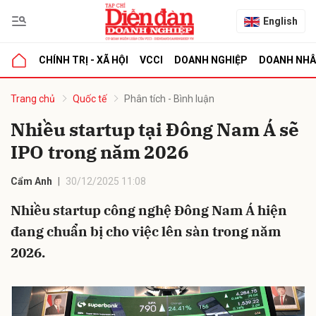
English
CHÍNH TRỊ - XÃ HỘI
VCCI
DOANH NGHIỆP
DOANH NH
bình luận
Trang chủ
Quốc tế
Phân tích - Bình luận
Nhiều startup tại Đông Nam Á sẽ
IPO trong năm 2026
Cẩm Anh
30/12/2025 11:08
Nhiều startup công nghệ Đông Nam Á hiện
đang chuẩn bị cho việc lên sàn trong năm
Hủy
G
2026.