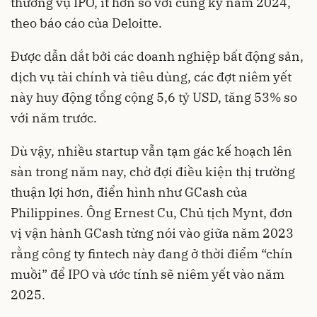
thương vụ IPO, ít hơn so với cùng kỳ năm 2024,
theo báo cáo của Deloitte.
Được dẫn dắt bởi các doanh nghiệp bất động sản,
dịch vụ tài chính và tiêu dùng, các đợt niêm yết
này huy động tổng cộng 5,6 tỷ USD, tăng 53% so
với năm trước.
Dù vậy, nhiều startup vẫn tạm gác kế hoạch lên
sàn trong năm nay, chờ đợi điều kiện thị trường
thuận lợi hơn, điển hình như GCash của
Philippines. Ông Ernest Cu, Chủ tịch Mynt, đơn
vị vận hành GCash từng nói vào giữa năm 2023
rằng công ty fintech này đang ở thời điểm “chín
muồi” để IPO và ước tính sẽ niêm yết vào năm
2025.