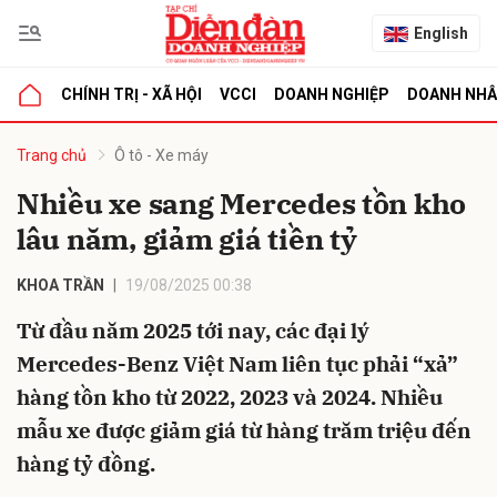
English
CHÍNH TRỊ - XÃ HỘI
VCCI
DOANH NGHIỆP
DOANH NH
bình luận
Trang chủ
Ô tô - Xe máy
Nhiều xe sang Mercedes tồn kho
lâu năm, giảm giá tiền tỷ
KHOA TRẦN
19/08/2025 00:38
Từ đầu năm 2025 tới nay, các đại lý
Mercedes-Benz Việt Nam liên tục phải “xả”
Hủy
G
hàng tồn kho từ 2022, 2023 và 2024. Nhiều
mẫu xe được giảm giá từ hàng trăm triệu đến
hàng tỷ đồng.