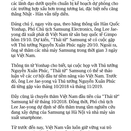
các lãnh đạo dưới quyền chuẩn bị kế hoạch dự phòng cho
các trường hợp xấu hơn trong tương lai, đặc biệt nếu căng
thẳng Nhật - Hàn vẫn tiếp diễn.
Đáng chú ý, ngay vừa qua, theo hãng thông tấn Hàn Quốc
Yonhap, Phó Chủ tịch Samsung Electronics, ông Lee Jae-
yong đã xuất phát đi Việt Nam từ sân bay quốc tế Gimpo
hôm 19/10. Dự kiến, "Thái tử" Samsung sẽ có cuộc gặp
với Thủ tướng Nguyễn Xuân Phúc ngày 20/10. Ngoài ra,
ông sẽ thăm các nhà máy Samsung trong thời gian 3 ngày
tại Việt Nam.
Thông tin từ Yonhap cho biết, tại cuộc họp với Thủ tướng
Nguyễn Xuân Phúc, "Thái tử" Samsung có thể sẽ thảo
luận về các cơ hội đầu tư tiềm năng vào Việt Nam. Trước
đó, ông Lee Jae-yong và Thủ tướng Nguyễn Xuân Phúc
đã từng gặp vào tháng 10/2018 và tháng 11/2019.
Đây cũng là chuyến thăm Việt Nam đầu tiên của "Thái tử"
Samsung kể từ tháng 10/2018. Đồng thời, Phó chủ tịch
Lee Jae-yong dự định sẽ đến thăm trung tâm nghiên cứu
đang xây dựng của Samsung tại Hà Nội và nhà máy sản
xuất smartphone.
Từ trước đến nay, Việt Nam vẫn luôn giữ vững vai trò