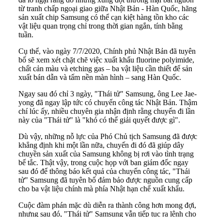
từ tranh chấp ngoại giao giữa Nhật Bản - Hàn Quốc, hãng
sản xuất chip Samsung có thể cạn kiệt hàng tồn kho các
vật liệu quan trọng chỉ trong thời gian ngắn, tính bằng
tuần.
Cụ thể, vào ngày 7/7/2020, Chính phủ Nhật Bản đã tuyên
bố sẽ xem xét chặt chẽ việc xuất khẩu fluorine polyimide,
chất cản màu và etching gas – ba vật liệu cần thiết để sản
xuất bán dẫn và tấm nền màn hình – sang Hàn Quốc.
Ngay sau đó chỉ 3 ngày, "Thái tử" Samsung, ông Lee Jae-
yong đã ngay lập tức có chuyến công tác Nhật Bản. Thậm
chí lúc ấy, nhiều chuyên gia nhận định rằng chuyến đi lần
này của "Thái tử" là "khó có thể giải quyết được gì".
Dù vậy, những nỗ lực của Phó Chủ tịch Samsung đã được
khẳng định khi một lần nữa, chuyến đi đó đã giúp dây
chuyền sản xuất của Samsung không bị rơi vào tình trạng
bế tắc. Thật vậy, trong cuộc họp với ban giám đốc ngay
sau đó để thông báo kết quả của chuyến công tác, "Thái
tử" Samsung đã tuyên bố đảm bảo được nguồn cung cấp
cho ba vật liệu chính mà phía Nhật hạn chế xuất khẩu.
Cuộc đàm phán mặc dù diễn ra thành công hơn mong đợi,
nhưng sau đó, "Thái tử" Samsung vẫn tiếp tục ra lệnh cho