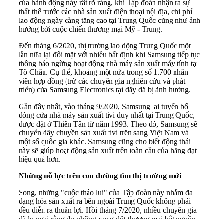
của hành động này rất rõ ràng, khi Tập đoàn nhận ra sự
thất thế trước các nhà sản xuất điện thoại nội địa, chi phí
lao động ngày càng tăng cao tại Trung Quốc cũng như ảnh
hưởng bởi cuộc chiến thương mại Mỹ - Trung.
Đến tháng 6/2020, thị trường lao động Trung Quốc một
lần nữa lại đối mặt với nhiều bất định khi Samsung tiếp tục
thông báo ngừng hoạt động nhà máy sản xuất máy tính tại
Tô Châu. Cụ thể, khoảng một nửa trong số 1.700 nhân
viên hợp đồng (trừ các chuyên gia nghiên cứu và phát
triển) của Samsung Electronics tại đây đã bị ảnh hưởng.
Gần đây nhất, vào tháng 9/2020, Samsung lại tuyến bố
đóng cửa nhà máy sản xuất tivi duy nhất tại Trung Quốc,
được đặt ở Thiên Tân từ năm 1993. Theo đó, Samsung sẽ
chuyển dây chuyền sản xuất tivi trên sang Việt Nam và
một số quốc gia khác. Samsung cũng cho biết động thái
này sẽ giúp hoạt động sản xuất trên toàn cầu của hãng đạt
hiệu quả hơn.
Những nỗ lực trên con đường tìm thị trường mới
Song, những "cuộc tháo lui" của Tập đoàn này nhằm đa
dạng hóa sản xuất ra bên ngoài Trung Quốc không phải
đều diễn ra thuận lợi. Hồi tháng 7/2020, nhiều chuyên gia
đã lo ngại rằng do những xung đột thương mại bắt nguồn