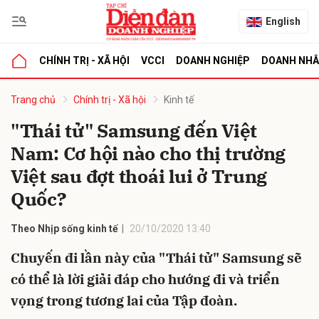
English
CHÍNH TRỊ - XÃ HỘI
VCCI
DOANH NGHIỆP
DOANH NH
bình luận
Trang chủ
Chính trị - Xã hội
Kinh tế
"Thái tử" Samsung đến Việt
Nam: Cơ hội nào cho thị trường
Việt sau đợt thoái lui ở Trung
Quốc?
Theo Nhịp sống kinh tế
20/10/2020 13:40
Hủy
G
Chuyến đi lần này của "Thái tử" Samsung sẽ
có thể là lời giải đáp cho hướng đi và triển
vọng trong tương lai của Tập đoàn.