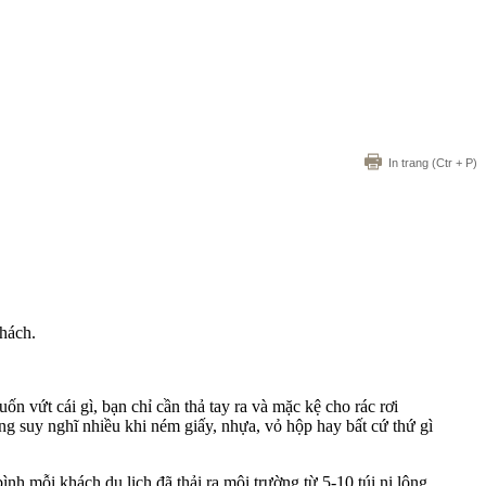
In trang
(Ctr + P)
hách.
 vứt cái gì, bạn chỉ cần thả tay ra và mặc kệ cho rác rơi
ng suy nghĩ nhiều khi ném giấy, nhựa, vỏ hộp hay bất cứ thứ gì
ình mỗi khách du lịch đã thải ra môi trường từ 5-10 túi ni lông,