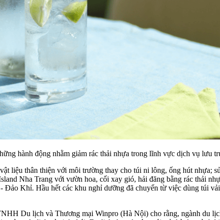
những hành động nhằm giảm rác thải nhựa trong lĩnh vực dịch vụ lưu tr
 liệu thân thiện với môi trường thay cho túi ni lông, ống hút nhựa; sử 
land Nha Trang với vườn hoa, cối xay gió, hải đăng bằng rác thải nhự
 Đảo Khỉ. Hầu hết các khu nghỉ dưỡng đã chuyển từ việc dùng túi vải c
TNHH Du lịch và Thương mại Winpro (Hà Nội) cho rằng, ngành du lịch 