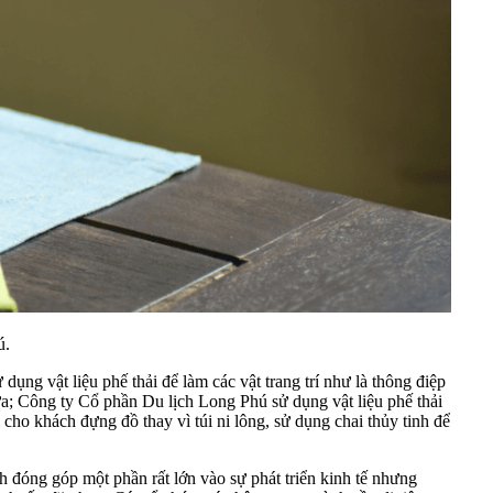
ú.
dụng vật liệu phế thải để làm các vật trang trí như là thông điệp
a; Công ty Cổ phần Du lịch Long Phú sử dụng vật liệu phế thải
ho khách đựng đồ thay vì túi ni lông, sử dụng chai thủy tinh để
đóng góp một phần rất lớn vào sự phát triển kinh tế nhưng