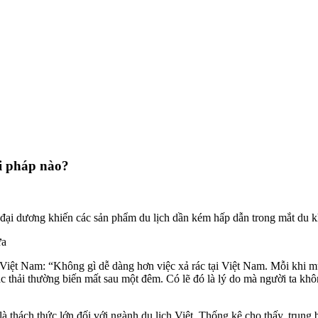
ải pháp nào?
 đại dương khiến các sản phẩm du lịch dần kém hấp dẫn trong mắt du k
ựa
Việt Nam: “Không gì dễ dàng hơn việc xả rác tại Việt Nam. Mỗi khi muốn
c thải thường biến mất sau một đêm. Có lẽ đó là lý do mà người ta khô
à thách thức lớn đối với ngành du lịch Việt. Thống kê cho thấy, trung b