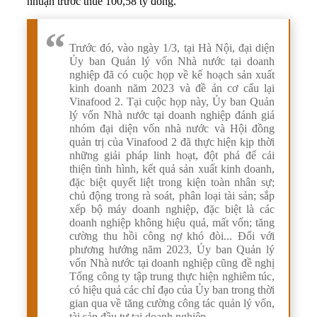
nhuận trước thuế 100,58 tỷ đồng.
Trước đó, vào ngày 1/3, tại Hà Nội, đại diện
Ủy ban Quản lý vốn Nhà nước tại doanh
nghiệp đã có cuộc họp về kế hoạch sản xuất
kinh doanh năm 2023 và đề án cơ cấu lại
Vinafood 2. Tại cuộc họp này, Ủy ban Quản
lý vốn Nhà nước tại doanh nghiệp đánh giá
nhóm đại diện vốn nhà nước và Hội đồng
quản trị của Vinafood 2 đã thực hiện kịp thời
những giải pháp linh hoạt, đột phá để cải
thiện tình hình, kết quả sản xuất kinh doanh,
đặc biệt quyết liệt trong kiện toàn nhân sự;
chủ động trong rà soát, phân loại tài sản; sắp
xếp bộ máy doanh nghiệp, đặc biệt là các
doanh nghiệp không hiệu quả, mất vốn; tăng
cường thu hồi công nợ khó đòi... Đối với
phương hướng năm 2023, Ủy ban Quản lý
vốn Nhà nước tại doanh nghiệp cũng đề nghị
Tổng công ty tập trung thực hiện nghiêm túc,
có hiệu quả các chỉ đạo của Ủy ban trong thời
gian qua về tăng cường công tác quản lý vốn,
tài sản đầu tư tại doanh nghiệp.