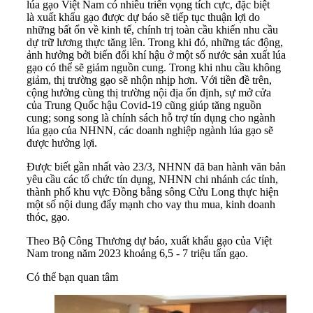
lúa gạo
Việt Nam có nhiều triển vọng tích cực, đặc biệt
là xuất khẩu gạo được dự báo sẽ tiếp tục thuận lợi do
những bất ổn về kinh tế, chính trị toàn cầu khiến nhu cầu
dự trữ lương thực tăng lên. Trong khi đó, những tác động,
ảnh hưởng bởi biến đổi khí hậu ở một số nước sản xuất lúa
gạo có thể sẽ giảm nguồn cung. Trong khi nhu cầu không
giảm, thị trường gạo sẽ nhộn nhịp hơn. Với tiền đề trên,
cộng hưởng cùng thị trường nội địa ổn định, sự mở cửa
của Trung Quốc hậu Covid-19 cũng giúp tăng nguồn
cung; song song là chính sách hỗ trợ tín dụng cho ngành
lúa gạo của NHNN, các doanh nghiệp ngành lúa gạo sẽ
được hưởng lợi.
Được biết gần nhất vào 23/3, NHNN đã ban hành văn bản
yêu cầu các tổ chức tín dụng, NHNN chi nhánh các tỉnh,
thành phố khu vực Đồng bằng sông Cửu Long thực hiện
một số nội dung đẩy mạnh cho vay thu mua, kinh doanh
thóc, gạo.
Theo Bộ Công Thương dự báo, xuất khẩu gạo của Việt
Nam trong năm 2023 khoảng 6,5 - 7 triệu tấn gạo.
Có thể bạn quan tâm