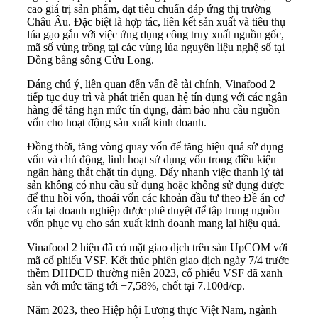
cao giá trị sản phẩm, đạt tiêu chuẩn đáp ứng thị trường
Châu Âu. Đặc biệt là hợp tác, liên kết sản xuất và tiêu thụ
lúa gạo gắn với việc ứng dụng công truy xuất nguồn gốc,
mã số vùng trồng tại các vùng lúa nguyên liệu nghệ số tại
Đồng bằng sông Cửu Long.
Đáng chú ý, liên quan đến vấn đề tài chính, Vinafood 2
tiếp tục duy trì và phát triển quan hệ tín dụng với các ngân
hàng để tăng hạn mức tín dụng, đảm bảo nhu cầu nguồn
vốn cho hoạt động sản xuất kinh doanh.
Đồng thời, tăng vòng quay vốn để tăng hiệu quả sử dụng
vốn và chủ động, linh hoạt sử dụng vốn trong điều kiện
ngân hàng thắt chặt tín dụng. Đẩy nhanh việc thanh lý tài
sản không có nhu cầu sử dụng hoặc không sử dụng được
để thu hồi vốn, thoái vốn các khoản đầu tư theo Đề án cơ
cấu lại doanh nghiệp được phê duyệt để tập trung nguồn
vốn phục vụ cho sản xuất kinh doanh mang lại hiệu quả.
Vinafood 2 hiện đã có mặt giao dịch trên
sàn UpCOM
với
mã cổ phiếu VSF. Kết thúc phiên giao dịch ngày 7/4 trước
thềm ĐHĐCĐ thường niên 2023, cổ phiếu VSF đã xanh
sàn với mức tăng tới +7,58%, chốt tại 7.100đ/cp.
Năm 2023, theo Hiệp hội Lương thực Việt Nam,
ngành