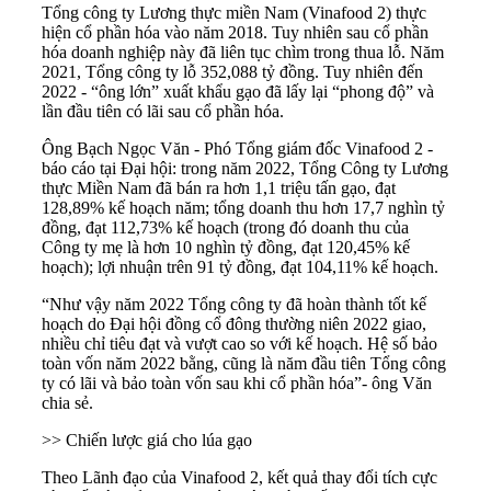
Tổng công ty Lương thực miền Nam (Vinafood 2) thực
hiện cổ phần hóa vào năm 2018. Tuy nhiên sau cổ phần
hóa doanh nghiệp này đã liên tục chìm trong thua lỗ. Năm
2021, Tổng công ty lỗ 352,088 tỷ đồng. Tuy nhiên đến
2022 - “ông lớn” xuất khẩu gạo đã lấy lại “phong độ” và
lần đầu tiên có lãi sau cổ phần hóa.
Ông Bạch Ngọc Văn - Phó Tổng giám đốc Vinafood 2 -
báo cáo tại Đại hội: trong năm 2022, Tổng Công ty Lương
thực Miền Nam đã bán ra hơn 1,1 triệu tấn gạo, đạt
128,89% kế hoạch năm; tổng doanh thu hơn 17,7 nghìn tỷ
đồng, đạt 112,73% kế hoạch (trong đó doanh thu của
Công ty mẹ là hơn 10 nghìn tỷ đồng, đạt 120,45% kế
hoạch); lợi nhuận trên 91 tỷ đồng, đạt 104,11% kế hoạch.
“Như vậy năm 2022 Tổng công ty đã hoàn thành tốt kế
hoạch do Đại hội đồng cổ đông thường niên 2022 giao,
nhiều chỉ tiêu đạt và vượt cao so với kế hoạch. Hệ số bảo
toàn vốn năm 2022 bằng, cũng là năm đầu tiên Tổng công
ty có lãi và bảo toàn vốn sau khi cổ phần hóa”- ông Văn
chia sẻ.
>> Chiến lược giá cho lúa gạo
Theo Lãnh đạo của Vinafood 2, kết quả thay đổi tích cực