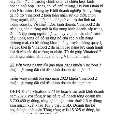
này đến từ chủ trương chính sách và chiến lược kinh
doanh phù hợp. Trong đó, về chủ trương, Ủy ban Quản lý
vốn Nhà nước, Đảng ủy Khối doanh nghiệp Trung ương
đã hỗ trợ Vinafood 2 kiện toàn nhân sự kịp thời; chọn
đúng người, đúng thời điểm để giữ vai trò thủ lĩnh tại
Tổng công ty. Về chiến lược kinh doanh, Vinafood 2 đã
sử dụng con đường mới là tập trung kinh doanh, tập trung
đầu tư, tập trung nguồn lực… thay vì phân tán như trước
đây. Song song đó có sự ủng hộ của các Ngân hàng
thương mại, có hệ thống khách hàng truyền thống quay lại
và đặc biệt là Vinafood 2 đã nâng cao năng lực cạnh tranh
khi đi vào các thị trường tư nhân. Từ đó giúp Vinafood 2
có lãi sau nhiều năm thua lỗ, ông Văn nhấn mạnh.
Triển vọng ngành lúa gạo năm 2023 khiến Vinafood 2
thuận lợi trong đặt chỉ tiêu kinh doanh tích cực hơn
ĐHĐCĐ của Vinafood 2 đã kế hoạch sản xuất kinh doanh
năm 2023, với công ty mẹ đề ra kế hoạch tổng doanh thu
8.700,450 tỷ đồng, tổng lợi nhuận trước thuế 2,5 tỷ đồng;
kim ngạch xuất khẩu 163,3 triệu USD. Doanh thu kế
hoạch hợp nhất toàn Tổng công ty là 15.325 tỷ đồng, lợi