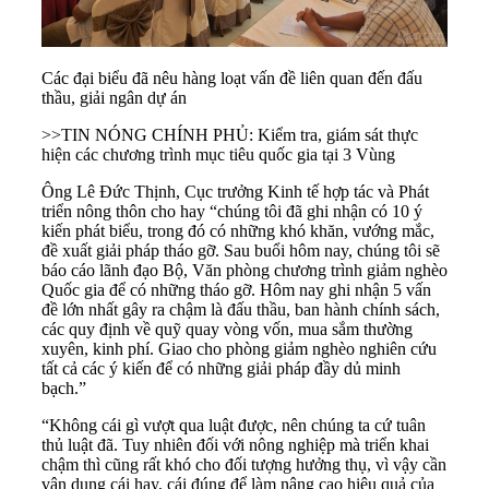
Các đại biểu đã nêu hàng loạt vấn đề liên quan đến đấu
thầu, giải ngân dự án
>>
TIN NÓNG CHÍNH PHỦ: Kiểm tra, giám sát thực
hiện các chương trình mục tiêu quốc gia tại 3 Vùng
Ông Lê Đức Thịnh, Cục trưởng Kinh tế hợp tác và Phát
triển nông thôn cho hay “chúng tôi đã ghi nhận có 10 ý
kiến phát biểu, trong đó có những khó khăn, vướng mắc,
đề xuất giải pháp tháo gỡ. Sau buổi hôm nay, chúng tôi sẽ
báo cáo lãnh đạo Bộ, Văn phòng chương trình giảm nghèo
Quốc gia để có những tháo gỡ. Hôm nay ghi nhận 5 vấn
đề lớn nhất gây ra chậm là đấu thầu, ban hành chính sách,
các quy định về quỹ quay vòng vốn, mua sắm thường
xuyên, kinh phí. Giao cho phòng giảm nghèo nghiên cứu
tất cả các ý kiến để có những giải pháp đầy dủ minh
bạch.”
“Không cái gì vượt qua luật được, nên chúng ta cứ tuân
thủ luật đã. Tuy nhiên đối với nông nghiệp mà triển khai
chậm thì cũng rất khó cho đối tượng hưởng thụ, vì vậy cần
vận dụng cái hay, cái đúng để làm nâng cao hiệu quả của