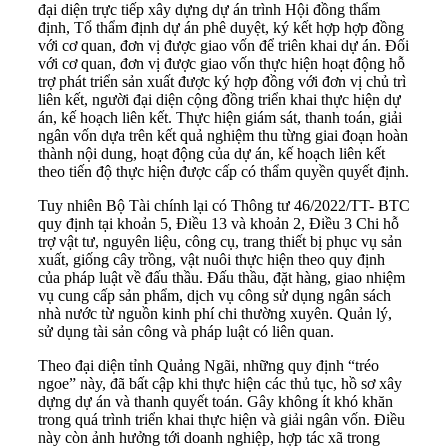
đại diện trực tiếp xây dựng dự án trình Hội đồng thẩm
định, Tổ thẩm định dự án phê duyệt, ký kết hợp hợp đồng
với cơ quan, đơn vị được giao vốn để triên khai dự án. Đối
với cơ quan, đơn vị được giao vốn thực hiện hoạt động hỗ
trợ phát triển sản xuất được ký hợp đồng với đơn vị chủ trì
liên kết, người đại diện cộng đồng triển khai thực hiện dự
án, kế hoạch liên kết. Thực hiện giám sát, thanh toán, giải
ngân vốn dựa trên kết quả nghiệm thu từng giai đoạn hoàn
thành nội dung, hoạt động của dự án, kế hoạch liên kết
theo tiến độ thực hiện được cấp có thẩm quyền quyết định.
Tuy nhiên Bộ Tài chính lại có Thông tư 46/2022/TT- BTC
quy định tại khoản 5, Điều 13 và khoản 2, Điều 3 Chi hỗ
trợ vật tư, nguyên liệu, công cụ, trang thiết bị phục vụ sản
xuất, giống cây trồng, vật nuôi thực hiện theo quy định
của pháp luật về đấu thầu. Đấu thầu, đặt hàng, giao nhiệm
vụ cung cấp sản phẩm, dịch vụ công sử dụng ngân sách
nhà nước từ nguồn kinh phí chi thường xuyên. Quản lý,
sử dụng tài sản công và pháp luật có liên quan.
Theo đại diện tỉnh Quảng Ngãi, những quy định “tréo
ngoe” này, đã bất cập khi thực hiện các thủ tục, hồ sơ xây
dựng dự án và thanh quyết toán. Gây không ít khó khăn
trong quá trình triển khai thực hiện và
giải ngân vốn
. Điều
này còn ảnh hưởng tới doanh nghiệp, hợp tác xã trong