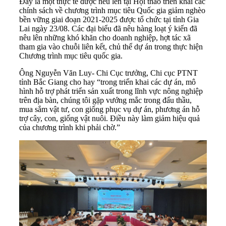
Đây là một thực tế được nêu lên tại Hội thảo triển khai các
chính sách về chương trình mục tiêu Quốc gia giảm nghèo
bền vững giai đoạn 2021-2025 được tổ chức tại tỉnh Gia
Lai ngày 23/08. Các đại biểu đã nêu hàng loạt ý kiến đã
nêu lên những khó khăn cho doanh nghiệp, hợt tác xã
tham gia vào chuỗi liên kết, chủ thể dự án trong thực hiện
Chương trình mục tiêu quốc gia.
Ông Nguyễn Văn Luy- Chi Cục trưởng, Chi cục PTNT
tỉnh Bắc Giang cho hay “trong triển khai các dự án, mô
hình hỗ trợ phát triển sản xuất trong lĩnh vực nông nghiệp
trên địa bàn, chúng tôi gặp vướng mắc
trong đấu thầu
,
mua sắm vật tư, con giống phục vụ dự án, phương án hỗ
trợ cây, con, giống vật nuôi. Điều này làm giảm hiệu quả
của chương trình khi phải chờ.”