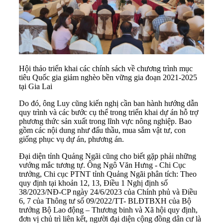
Hội thảo triển khai các chính sách về chương trình mục
tiêu Quốc gia giảm nghèo bền vững gia đoạn 2021-2025
tại Gia Lai
Do đó, ông Luy cũng kiến nghị cần ban hành hướng dẫn
quy trình và các bước cụ thể trong triển khai dự án hỗ trợ
phương thức sản xuất trong lĩnh vực nông nghiệp. Bao
gồm các nội dung như đấu thầu, mua sắm vật tư, con
giống phục vụ dự án, phương án.
Đại diện tỉnh Quảng Ngãi cũng cho biết gặp phải những
vướng mắc tương tự. Ông Ngô Văn Hưng - Chi Cục
trưởng, Chi cục PTNT tỉnh Quảng Ngãi phân tích: Theo
quy định tại khoản 12, 13, Điều 1 Nghị định số
38/2023/NĐ-CP ngày 24/6/2023 của Chính phủ và Điều
6, 7 của Thông tư số 09/2022/TT- BLĐTBXH của Bộ
trưởng Bộ Lao động – Thương binh và Xã hội quy định,
đơn vị chủ trì liên kết, người đại diện cộng đồng dân cư là