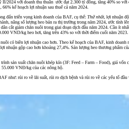
I/2024 với doanh thu thuần ước đạt 2.300 tỷ đồng, tăng 40% so với cù
, 66% kế hoạch lợi nhuận sau thuế cả năm 2024.
động đấn
triển vọng kinh doanh
của BAF, cụ thể:
Thứ nhất
, lợi nhuận đ
ành, nâng số lượng heo bán ra thị trường trong năm 2024, ước tính lên
i dân cắt giảm chăn nuôi trong giai đoạn dịch đầu năm 2024. Cần ít nh
70.000 VND/kg heo hơi, tăng trên 43% so với thời điểm cuối năm 2023.
n nuôi có biên lợi nhuận cao hơn. Theo kế hoạch của BAF, kinh doanh
n lợi nhuận gộp cao hơn khoảng 27,4%. Sản lượng heo thương phẩm của
y trình sản xuất chăn nuôi khép kín (3F: Feed – Farm – Food), giá vố
à 55.000 VNĐ/kg của các nông hộ.
AF như: rủi ro về lãi suất, rủi ro dịch bệnh và rủi ro về các yếu tố đầu