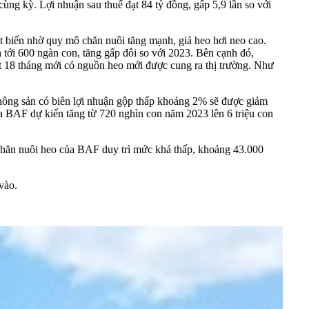
ng kỳ. Lợi nhuận sau thuế đạt 84 tỷ đồng, gấp 5,9 lần so với
ột biến nhờ quy mô chăn nuôi tăng mạnh, giá heo hơi neo cao.
 tới 600 ngàn con, tăng gấp đôi so với 2023. Bên cạnh đó,
ất 18 tháng mới có nguồn heo mới được cung ra thị trường. Như
 nông sản có biên lợi nhuận gộp thấp khoảng 2% sẽ được giảm
 BAF dự kiến tăng từ 720 nghìn con năm 2023 lên 6 triệu con
n chăn nuôi heo của BAF duy trì mức khá thấp, khoảng 43.000
 vào.