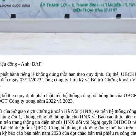
riệu đồng - Ảnh: BAF.
,
phát hành riêng lẻ
không đúng thời hạn theo quy định. Cụ thể, UBCKNN
n, đến ngày 03/11/2023 Tổng công ty Lưu ký và Bù trừ Chứng khoán V
.
 bố theo quy định pháp luật trên hệ thống công bố thông tin của UBC
HĐQT Công ty trong năm 2022 và 2023.
 tử của Sở giao dịch Chứng khoán Hà Nội (HNX) và trên hệ thống công
húng đợt 1, không công bố thông tin cho HNX về Báo cáo thực hiện cá
n trên trang thông tin điện tử của HNX đối với Nghị quyết ĐHĐCĐ năm
 Tài chính Quốc tế (IFC), Công bố thông tin không đúng thời hạn trên 
ếu kỳ báo cáo bán niên năm 2023 của đợt chào bán trái phiếu ra công 