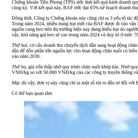
Chứng khoán Tiên Phong (TPS) ước tính kết quả kinh doanh quý I
cùng kỳ. Với kết quả này, BAF ước đạt 65% kế hoạch doanh thu
Đồng thời, Công ty Chứng khoán này cũng chỉ ra 3 yếu tố tác 
Trong năm 2024, nhiều trang trại mới của BAF được đi vào vận h
nguồn cung heo trên thị trường hiện nay đang thiếu hụt do ngườ
vậy, khả năng giá heo sẽ cao trong năm 2024 và duy trì ở mức 
Thứ hai
, cơ cấu doanh thu chuyển dịch dần sang hoạt động chă
dần để dồn phần lớn nguồn lực cho hoạt động chăn nuôi có biê
vào năm 2030.
Thứ ba
, giá vốn thấp nhờ quy trình chăn nuôi khép kín. Nhờ qu
VNĐ/kg so với 50.000 VNĐ/kg của các công ty truyền thống v
Mặc dù vậy, đơn vị này cũng chỉ ra một số rủi ro đầu tư đối với B
Có thể bạn quan tâm