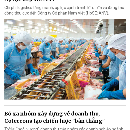
Chi phí logistics tăng mạnh, áp lực cạnh tranh lớn,... đã và đang tác
động tiêu cực đến Công ty Cổ phần Nam Việt (HoSE: ANV).
Bỏ xa nhóm xây dựng về doanh thu,
Coteccons tạo chiến lược "bàn thắng"
Trở lại "ngôi vương" doanh thu của nhóm các doanh nghiệp ngành