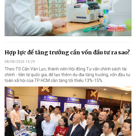
Hợp lực để tăng trưởng cần vốn đầu tư ra sao?
08/08/2026 16:29
Theo TS Cấn Văn Lực, thành viên Hội đồng Tư vấn chính sách tài
chính - tiền tệ quốc gia, để tạo thêm dư địa tăng trưởng, vốn đầu tư
toàn xã hội của TP HCM cần tăng tối thiểu 13%-15%.