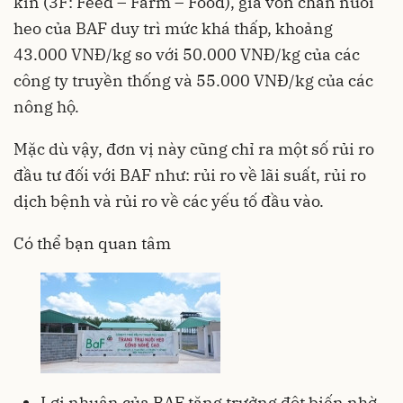
kín (3F: Feed – Farm – Food), giá vốn chăn nuôi
heo của BAF duy trì mức khá thấp, khoảng
43.000 VNĐ/kg so với 50.000 VNĐ/kg của các
công ty truyền thống và 55.000 VNĐ/kg của các
nông hộ.
Mặc dù vậy, đơn vị này cũng chỉ ra một số rủi ro
đầu tư đối với BAF như: rủi ro về lãi suất, rủi ro
dịch bệnh và rủi ro về các yếu tố đầu vào.
Có thể bạn quan tâm
Lợi nhuận của BAF tăng trưởng đột biến nhờ