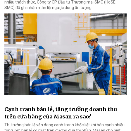
nhiều thách thức, Công ty CP Đầu tư Thương mại SMC (HoSE:
SMC) đã ghi nhận màn lội ngược dòng ấn tượng.
Cạnh tranh bán lẻ, tăng trưởng doanh thu
trên cửa hàng của Masan ra sao?
Thị trường bán lẻ vẫn đang cạnh tranh khốc liệt khi bên cạnh nhiều
"ông lớn" bán lẻ có mặt trên đường đua thị phần. Masan cho biết