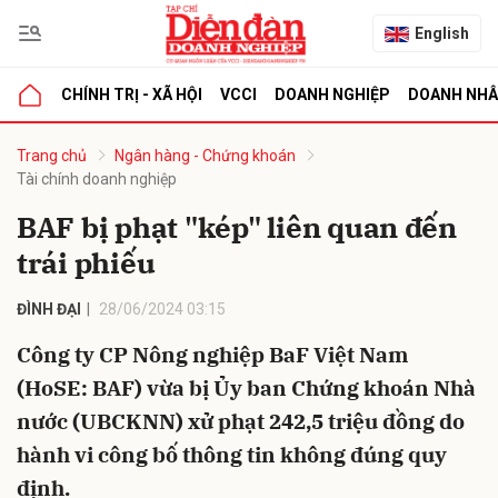
English
CHÍNH TRỊ - XÃ HỘI
VCCI
DOANH NGHIỆP
DOANH NH
bình luận
Trang chủ
Ngân hàng - Chứng khoán
Tài chính doanh nghiệp
BAF bị phạt "kép" liên quan đến
trái phiếu
ĐÌNH ĐẠI
28/06/2024 03:15
Công ty CP Nông nghiệp BaF Việt Nam
Hủy
G
(HoSE: BAF) vừa bị Ủy ban Chứng khoán Nhà
nước (UBCKNN) xử phạt 242,5 triệu đồng do
hành vi công bố thông tin không đúng quy
định.