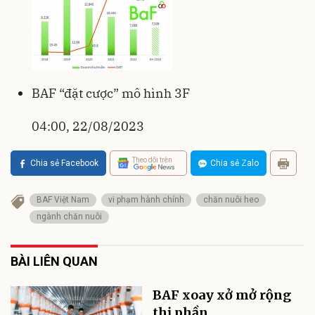
BAF “đặt cược” mô hình 3F
04:00, 22/08/2023
Theo dõi trên
Chia sẻ Facebook
Chia sẻ Zalo
BAF Việt Nam
vi phạm hành chính
chăn nuôi heo
ngành chăn nuôi
BÀI LIÊN QUAN
BAF xoay xở mở rộng
thị phần