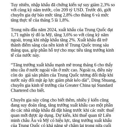
Tuy nhiên, nhập khẩu đã chứng kiến sự suy giảm 2,3% so
với cùng kỳ năm trước, còn 209 tỷ USD. Trước đó, giới
chuyên gia dự báo mức tăng 2,8% cho tháng 6 và mức
tăng thực tế của tháng 5 là 1,8%.
Trong nửa đầu năm 2024, xuất khẩu của Trung Quốc đạt
1,71 nghìn tỷ đô la Mỹ, tăng 3,6% so với cùng kỳ năm
ngoái, trong khi nhập khẩu tăng 2%. Xuất khẩu đã trở
thành điểm sáng của nền kinh tế Trung Quốc trong sáu
tháng qua, góp phần hỗ trợ cho mục tiêu tăng trưởng kinh
tế của nước này.
“Tăng trưởng xuất khẩu mạnh mẽ trong tháng 6 cho thấy
nhu cầu ở nước ngoài vẫn ở mức cao. Ngoài ra, điều này
còn do giá sản phẩm của Trung Quốc tương đối thấp khi
nước này đối mặt áp lực giảm phát kéo dài”, Ding Shuang,
chuyên gia kinh tế trưởng của Greater China tại Standard
Chartered cho biết.
Chuyên gia này cũng cho biết thêm, nhiều ý kiến cũng
đang suy đoán rằng, tăng trưởng xuất khẩu cao một phần
do các nhà nhập khẩu đã đặt hàng trước khi các mức thuế
quan mới được áp dụng. Dự kiến, khi thuế quan từ Liên
minh châu Âu và Mỹ có hiệu lực, tăng trưởng xuất khẩu
của Trung Quốc có khả năng sẽ chậm lại trong nửa cuối