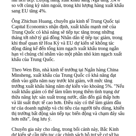
so với cùng kỳ năm ngoái, trong khi lượng hàng xuất khẩu
sang EU tăng 4%.
Ông Zhichun Huang, chuyên gia kinh tế Trung Quốc tại
Capital Economics nhận định, xuất khẩu mạnh mẽ của
Trung Quốc có khả năng sẽ tiếp tục tăng trong những
tháng tới nhờ tỷ giá đồng Nhân dân tệ tiếp tục giảm, trong
khi thuế quan từ Hoa Kỳ và EU dự kiến sẽ không tác
động đáng kể đến tổng kim ngạch xuất khẩu trong ngắn
hạn vì chúng chỉ nhắm vào một phần nhỏ kim ngạch xuất
khẩu của Trung Quốc.
Theo Wen Bin, nhà kinh tế trưởng tại Ngân hàng China
Minsheng, xuất khẩu của Trung Quốc có khả năng đạt
đỉnh vào giữa năm nay trước khi giảm, với mức tăng
trưởng xuất khẩu hàng năm dự kiến vào khoảng 5%. "Nếu
xuất khẩu giảm có thể làm trầm trọng thêm tình trạng dư
thừa năng lực sản xuất trong nước, dẫn đến giá thấp hơn
và lãi suất thực tế cao hơn. Điều này có thể làm giảm đầu
tư của doanh nghiệp và chi tiêu của người tiêu dùng, khiến
thị trường bất động sản tiếp tục biến động và chạm đáy sâu
hơn nữa”, ông lưu ý.
Chuyên gia này cho rằng, trong bối cảnh này, Bắc Kinh
dự kiến sẽ cần tiếp tục các chính sách hỗ trợ về cơ sở hạ