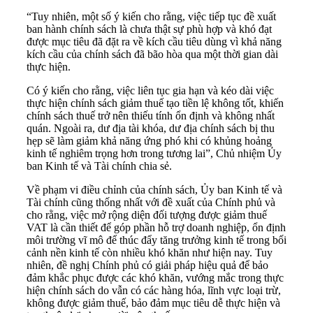
“Tuy nhiên, một số ý kiến cho rằng, việc tiếp tục đề xuất
ban hành chính sách là chưa thật sự phù hợp và khó đạt
được mục tiêu đã đặt ra về kích cầu tiêu dùng vì khả năng
kích cầu của chính sách đã bão hòa qua một thời gian dài
thực hiện.
Có ý kiến cho rằng, việc liên tục gia hạn và kéo dài việc
thực hiện chính sách giảm thuế tạo tiền lệ không tốt, khiến
chính sách thuế trở nên thiếu tính ổn định và không nhất
quán. Ngoài ra, dư địa tài khóa, dư địa chính sách bị thu
hẹp sẽ làm giảm khả năng ứng phó khi có khủng hoảng
kinh tế nghiêm trọng hơn trong tương lai”, Chủ nhiệm Ủy
ban Kinh tế và Tài chính chia sẻ.
Về phạm vi điều chỉnh của chính sách, Ủy ban Kinh tế và
Tài chính cũng thống nhất với đề xuất của Chính phủ và
cho rằng, việc mở rộng diện đối tượng được giảm thuế
VAT là cần thiết để góp phần hỗ trợ doanh nghiệp, ổn định
môi trường vĩ mô để thúc đẩy tăng trưởng kinh tế trong bối
cảnh nền kinh tế còn nhiều khó khăn như hiện nay. Tuy
nhiên, đề nghị Chính phủ có giải pháp hiệu quả để bảo
đảm khắc phục được các khó khăn, vướng mắc trong thực
hiện chính sách do vẫn có các hàng hóa, lĩnh vực loại trừ,
không được giảm thuế, bảo đảm mục tiêu dễ thực hiện và