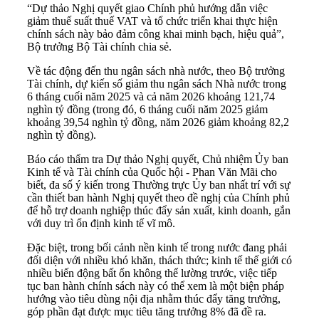
“Dự thảo Nghị quyết giao Chính phủ hướng dẫn việc
giảm thuế suất thuế VAT và tổ chức triển khai thực hiện
chính sách này bảo đảm công khai minh bạch, hiệu quả”,
Bộ trưởng Bộ Tài chính chia sẻ.
Về tác động đến thu ngân sách nhà nước, theo Bộ trưởng
Tài chính, dự kiến số giảm thu ngân sách Nhà nước trong
6 tháng cuối năm 2025 và cả năm 2026 khoảng 121,74
nghìn tỷ đồng (trong đó, 6 tháng cuối năm 2025 giảm
khoảng 39,54 nghìn tỷ đồng, năm 2026 giảm khoảng 82,2
nghìn tỷ đồng).
Báo cáo thẩm tra Dự thảo Nghị quyết, Chủ nhiệm Ủy ban
Kinh tế và Tài chính của Quốc hội - Phan Văn Mãi cho
biết, đa số ý kiến trong Thường trực Ủy ban nhất trí với sự
cần thiết ban hành Nghị quyết theo đề nghị của Chính phủ
để hỗ trợ doanh nghiệp thúc đẩy sản xuất, kinh doanh, gắn
với duy trì ổn định kinh tế vĩ mô.
Đặc biệt, trong bối cảnh nền kinh tế trong nước đang phải
đối diện với nhiều khó khăn, thách thức; kinh tế thế giới có
nhiều biến động bất ổn không thể lường trước, việc tiếp
tục ban hành chính sách này có thể xem là một biện pháp
hướng vào tiêu dùng nội địa nhằm thúc đẩy tăng trưởng,
góp phần đạt được mục tiêu tăng trưởng 8% đã đề ra.