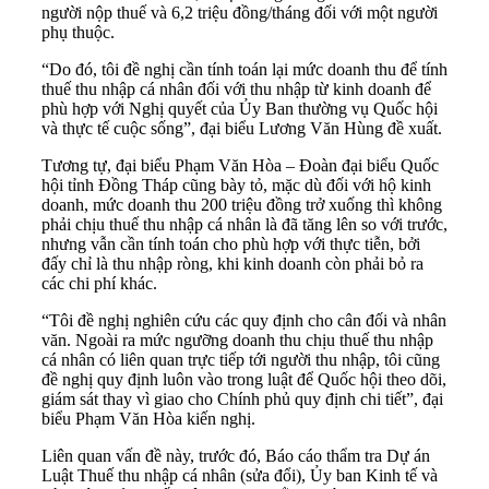
người nộp thuế và 6,2 triệu đồng/tháng đối với một người
phụ thuộc.
“Do đó, tôi đề nghị cần tính toán lại mức doanh thu để tính
thuế thu nhập cá nhân đối với thu nhập từ kinh doanh để
phù hợp với Nghị quyết của Ủy Ban thường vụ Quốc hội
và thực tế cuộc sống”, đại biểu Lương Văn Hùng đề xuất.
Tương tự, đại biểu Phạm Văn Hòa – Đoàn đại biểu Quốc
hội tỉnh Đồng Tháp cũng bày tỏ, mặc dù đối với hộ kinh
doanh, mức doanh thu 200 triệu đồng trở xuống thì không
phải chịu thuế thu nhập cá nhân là đã tăng lên so với trước,
nhưng vẫn cần tính toán cho phù hợp với thực tiễn, bởi
đấy chỉ là thu nhập ròng, khi kinh doanh còn phải bỏ ra
các chi phí khác.
“Tôi đề nghị nghiên cứu các quy định cho cân đối và nhân
văn. Ngoài ra mức ngưỡng doanh thu chịu thuế thu nhập
cá nhân có liên quan trực tiếp tới người thu nhập, tôi cũng
đề nghị quy định luôn vào trong luật để Quốc hội theo dõi,
giám sát thay vì giao cho Chính phủ quy định chi tiết”, đại
biểu Phạm Văn Hòa kiến nghị.
Liên quan vấn đề này, trước đó, Báo cáo thẩm tra Dự án
Luật Thuế thu nhập cá nhân (sửa đổi), Ủy ban Kinh tế và