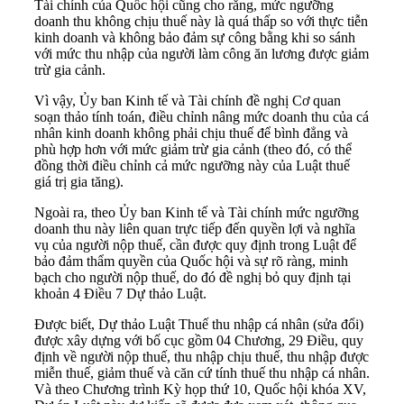
Tài chính của Quốc hội cũng cho rằng, mức ngưỡng
doanh thu không chịu thuế này là quá thấp so với thực tiễn
kinh doanh và không bảo đảm sự công bằng khi so sánh
với mức thu nhập của người làm công ăn lương được giảm
trừ gia cảnh.
Vì vậy, Ủy ban Kinh tế và Tài chính đề nghị Cơ quan
soạn thảo tính toán, điều chỉnh nâng mức doanh thu của cá
nhân kinh doanh không phải chịu thuế để bình đẳng và
phù hợp hơn với mức giảm trừ gia cảnh (theo đó, có thể
đồng thời điều chỉnh cả mức ngưỡng này của Luật thuế
giá trị gia tăng).
Ngoài ra, theo Ủy ban Kinh tế và Tài chính mức ngưỡng
doanh thu này liên quan trực tiếp đến quyền lợi và nghĩa
vụ của người nộp thuế, cần được quy định trong Luật để
bảo đảm thẩm quyền của Quốc hội và sự rõ ràng, minh
bạch cho người nộp thuế, do đó đề nghị bỏ quy định tại
khoản 4 Điều 7 Dự thảo Luật.
Được biết, Dự thảo Luật Thuế thu nhập cá nhân (sửa đổi)
được xây dựng với bố cục gồm 04 Chương, 29 Điều, quy
định về người nộp thuế, thu nhập chịu thuế, thu nhập được
miễn thuế, giảm thuế và căn cứ tính thuế thu nhập cá nhân.
Và theo Chương trình Kỳ họp thứ 10, Quốc hội khóa XV,