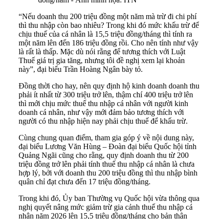
“Nếu doanh thu 200 triệu đồng một năm mà trừ đi chi phí
thì thu nhập còn bao nhiêu? Trong khi đó mức khấu trừ để
chịu thuế của cá nhân là 15,5 triệu đồng/tháng thì tính ra
một năm lên đến 186 triệu đồng rồi. Cho nên tính như vậy
là rất là thấp. Mặc dù nói rằng để tương thích với Luật
Thuế giá trị gia tăng, nhưng tôi đề nghị xem lại khoản
này”, đại biểu Trần Hoàng Ngân bày tỏ.
Đồng thời cho hay, nên quy định hộ kinh doanh doanh thu
phải ít nhất từ 300 triệu trở lên, thậm chí 400 triệu trở lên
thì mới chịu mức thuế thu nhập cá nhân với người kinh
doanh cá nhân, như vậy mới đảm bảo tương thích với
người có thu nhập hiện nay phải chịu thuế để khấu trừ.
Cùng chung quan điểm, tham gia góp ý về nội dung này,
đại biểu Lương Văn Hùng – Đoàn đại biểu Quốc hội tỉnh
Quảng Ngãi cũng cho rằng, quy định doanh thu từ 200
triệu đồng trở lên phải tính thuế thu nhập cá nhân là chưa
hợp lý, bởi với doanh thu 200 triệu đồng thì thu nhập bình
quân chỉ đạt chưa đến 17 triệu đồng/tháng.
Trong khi đó, Ủy ban Thường vụ Quốc hội vừa thông qua
nghị quyết nâng mức giảm trừ gia cảnh thuế thu nhập cá
nhân năm 2026 lên 15,5 triệu đồng/tháng cho bản thân