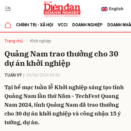
English
CHÍNH TRỊ - XÃ HỘI
VCCI
DOANH NGHIỆP
DOANH NH
bình luận
Trang chủ
Khởi nghiệp
Quảng Nam trao thưởng cho 30
dự án khởi nghiệp
TUẤN VỸ
09/06/2024 09:56
Tại bế mạc tuần lễ Khởi nghiệp sáng tạo tỉnh
Quảng Nam lần thứ Năm - TechFest Quang
Hủy
G
Nam 2024, tỉnh Quảng Nam đã trao thưởng
cho 30 dự án khởi nghiệp và công nhận 15 ý
tưởng, dự án.