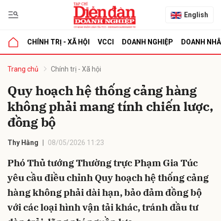
English
CHÍNH TRỊ - XÃ HỘI
VCCI
DOANH NGHIỆP
DOANH NH
bình luận
Trang chủ
Chính trị - Xã hội
Quy hoạch hệ thống cảng hàng
không phải mang tính chiến lược,
đồng bộ
Thy Hằng
08/05/2026 11:23
Phó Thủ tướng Thường trực Phạm Gia Túc
Hủy
G
yêu cầu điều chỉnh Quy hoạch hệ thống cảng
hàng không phải dài hạn, bảo đảm đồng bộ
với các loại hình vận tải khác, tránh đầu tư