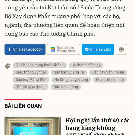
đúng yêu cầu tại Kết luận số 18 của Trung ương.
Bộ Xây dựng khẩn trương phối hợp với các bộ,
ngành, địa phương liên quan để hoàn thiện nội
dung báo cáo Thủ tướng Chính phủ.
Theo dõi trên
Chia sẻ Facebook
Chia sẻ Zalo
Quy hoạch cảng hàng không
Hệ thống sân bay
Giao thông vận tải
Sân bay Quảng Trị
Sân bay Vân Phong
Sân bay Măng Đen
Hạ tầng hàng không
Phát triển kinh tế
Kết nối giao thông
Đầu tư hạ tầng
BÀI LIÊN QUAN
Hội nghị lần thứ 49 các
hãng hàng không