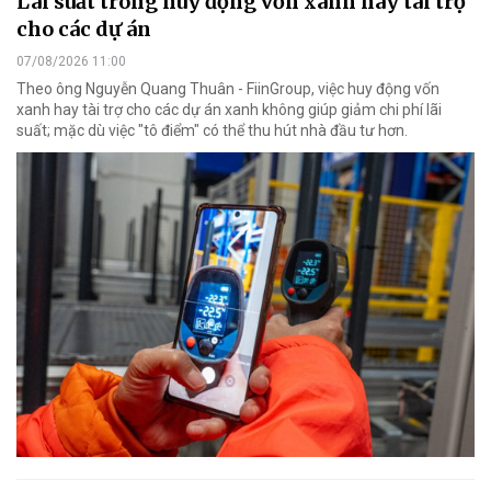
Lãi suất trong huy động vốn xanh hay tài trợ
cho các dự án
07/08/2026 11:00
Theo ông Nguyễn Quang Thuân - FiinGroup, việc huy động vốn
xanh hay tài trợ cho các dự án xanh không giúp giảm chi phí lãi
suất; mặc dù việc "tô điểm" có thể thu hút nhà đầu tư hơn.