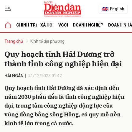
English
CHÍNH TRỊ - XÃ HỘI
VCCI
DOANH NGHIỆP
DOANH NH
bình luận
Trang chủ
Kinh tế địa phương
Quy hoạch tỉnh Hải Dương trở
thành tỉnh công nghiệp hiện đại
HẢI NGÂN
21/12/2023 01:42
Quy hoạch tỉnh Hải Dương đã xác định đến
năm 2030 phấn đấu là tỉnh công nghiệp hiện
Hủy
G
đại, trung tâm công nghiệp động lực của
vùng đồng bằng sông Hồng, có quy mô nền
kinh tế lớn trong cả nước.