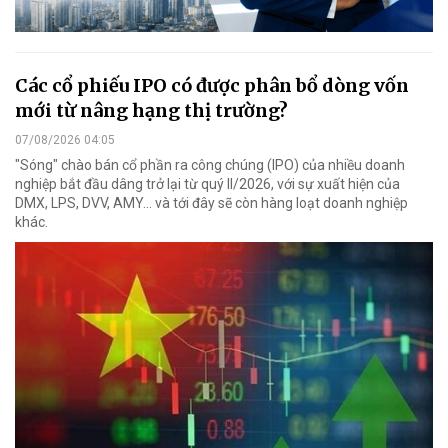
Các cổ phiếu IPO có được phân bổ dòng vốn
mới từ nâng hạng thị trường?
07/08/2026 04:05
"Sóng" chào bán cổ phần ra công chúng (IPO) của nhiều doanh
nghiệp bắt đầu dâng trở lại từ quý II/2026, với sự xuất hiện của
DMX, LPS, DVV, AMY... và tới đây sẽ còn hàng loạt doanh nghiệp
khác.