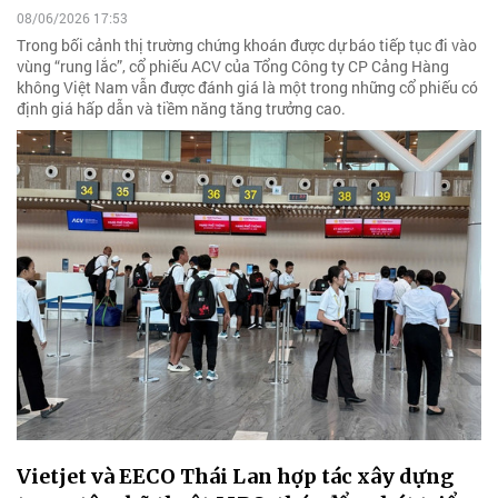
08/06/2026 17:53
Trong bối cảnh thị trường chứng khoán được dự báo tiếp tục đi vào
vùng “rung lắc”, cổ phiếu ACV của Tổng Công ty CP Cảng Hàng
không Việt Nam vẫn được đánh giá là một trong những cổ phiếu có
định giá hấp dẫn và tiềm năng tăng trưởng cao.
Vietjet và EECO Thái Lan hợp tác xây dựng