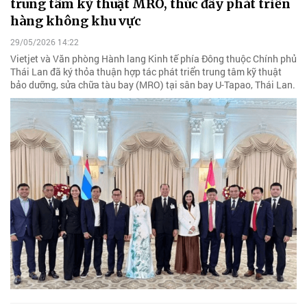
trung tâm kỹ thuật MRO, thúc đẩy phát triển
hàng không khu vực
29/05/2026 14:22
Vietjet và Văn phòng Hành lang Kinh tế phía Đông thuộc Chính phủ
Thái Lan đã ký thỏa thuận hợp tác phát triển trung tâm kỹ thuật
bảo dưỡng, sửa chữa tàu bay (MRO) tại sân bay U-Tapao, Thái Lan.