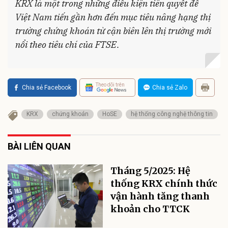
KRX là một trong những điều kiện tiên quyết để
Việt Nam tiến gần hơn đến mục tiêu nâng hạng thị
trường chứng khoán từ cận biên lên thị trường mới
nổi theo tiêu chí của FTSE
.
Theo dõi trên
Chia sẻ Facebook
Chia sẻ Zalo
KRX
chứng khoán
HoSE
hệ thống công nghệ thông tin
BÀI LIÊN QUAN
Tháng 5/2025: Hệ
thống KRX chính thức
vận hành tăng thanh
khoản cho TTCK