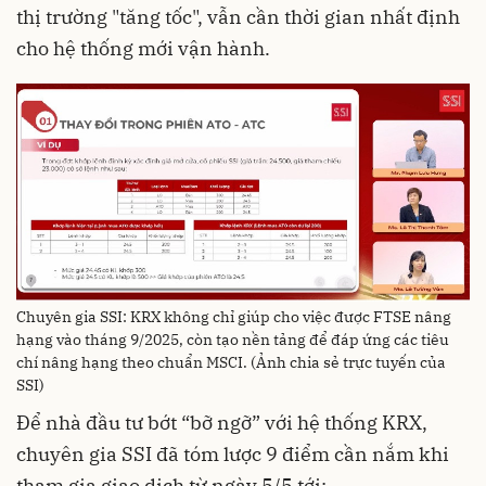
thị trường "tăng tốc", vẫn cần thời gian nhất định
cho hệ thống mới vận hành.
Chuyên gia SSI: KRX không chỉ giúp cho việc được FTSE nâng
hạng vào tháng 9/2025, còn tạo nền tảng để đáp ứng các tiêu
chí nâng hạng theo chuẩn MSCI. (Ảnh chia sẻ trực tuyến của
SSI)
Để nhà đầu tư bớt “bỡ ngỡ” với hệ thống KRX,
chuyên gia SSI đã tóm lược 9 điểm cần nắm khi
tham gia giao dịch từ ngày 5/5 tới: