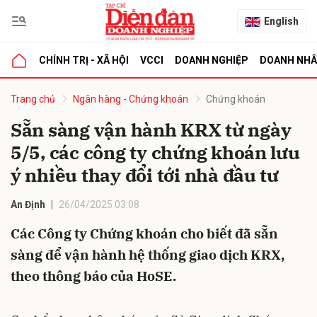
English
CHÍNH TRỊ - XÃ HỘI
VCCI
DOANH NGHIỆP
DOANH NH
bình luận
Trang chủ
Ngân hàng - Chứng khoán
Chứng khoán
Sẵn sàng vận hành KRX từ ngày
5/5, các công ty chứng khoán lưu
ý nhiều thay đổi tới nhà đầu tư
An Định
26/04/2025 03:08
Các Công ty Chứng khoán cho biết đã sẵn
Hủy
G
sàng để vận hành hệ thống giao dịch KRX,
theo thông báo của HoSE.