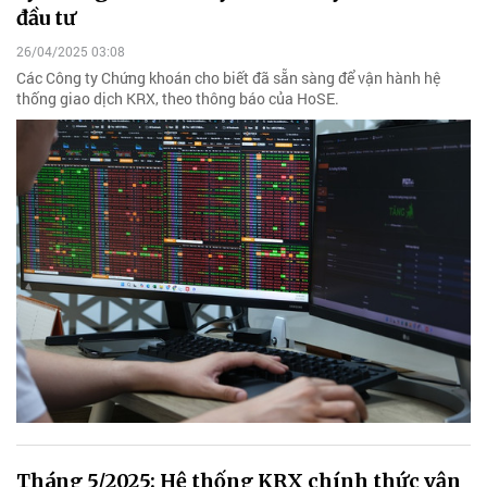
đầu tư
26/04/2025 03:08
Các Công ty Chứng khoán cho biết đã sẵn sàng để vận hành hệ
thống giao dịch KRX, theo thông báo của HoSE.
Tháng 5/2025: Hệ thống KRX chính thức vận