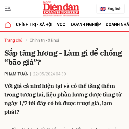
English
CHÍNH TRỊ - XÃ HỘI
VCCI
DOANH NGHIỆP
DOANH NH
bình luận
Trang chủ
Chính trị - Xã hội
Sắp tăng lương - Làm gì để chống
“bão giá”?
PHẠM TUẤN
22/05/2024 04:30
Với giá cả như hiện tại và có thể tăng thêm
trong tương lai, liệu phần lương được tăng từ
Hủy
G
ngày 1/7 tới đây có bù được trượt giá, lạm
phát?