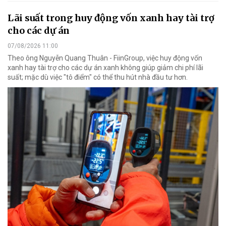
Lãi suất trong huy động vốn xanh hay tài trợ
cho các dự án
07/08/2026 11:00
Theo ông Nguyễn Quang Thuân - FiinGroup, việc huy động vốn
xanh hay tài trợ cho các dự án xanh không giúp giảm chi phí lãi
suất; mặc dù việc "tô điểm" có thể thu hút nhà đầu tư hơn.