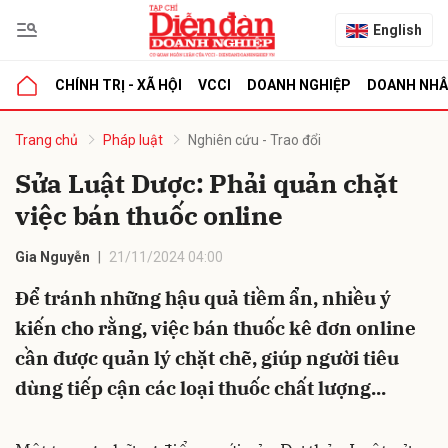
English
CHÍNH TRỊ - XÃ HỘI
VCCI
DOANH NGHIỆP
DOANH NH
bình luận
Trang chủ
Pháp luật
Nghiên cứu - Trao đổi
Sửa Luật Dược: Phải quản chặt
việc bán thuốc online
Gia Nguyễn
21/11/2024 04:00
Để tránh những hậu quả tiềm ẩn, nhiều ý
kiến cho rằng, việc bán thuốc kê đơn online
Hủy
G
cần được quản lý chặt chẽ, giúp người tiêu
dùng tiếp cận các loại thuốc chất lượng...