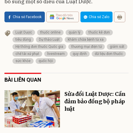
bổ sung một số điều của Luật Dược.
Theo dõi trên
Chia sẻ Facebook
Chia sẻ Zalo
Luật Dược
thuốc online
quản lý
thuốc kê đơn
tiêu dùng
Dự thảo Luật
khám chữa bệnh từ xa
Hệ thống đơn thuốc Quốc gia
thương mại điện tử
giám sát
chế tài xử phạt
livestream
quy định
dữ liệu đơn thuốc
sức khỏe
quốc hội
BÀI LIÊN QUAN
Sửa đổi Luật Dược: Cần
đảm bảo đồng bộ pháp
luật