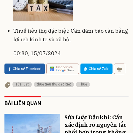
Thuế tiêu thụ đặc biệt: Cần đảm bảo cân bằng
lợi ích kinh tế và xã hội
00:30, 15/07/2024
Theo dõi trên
Chia sẻ Facebook
Chia sẻ Zalo
sửa luật
thuế tiêu thụ đặc biệt
Thuế
BÀI LIÊN QUAN
Sửa Luật Dầu khí: Cần
xác định rõ nguyên tắc
phối hợp trong không