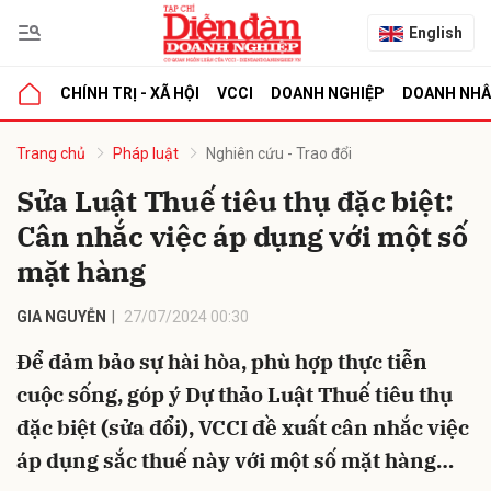
English
CHÍNH TRỊ - XÃ HỘI
VCCI
DOANH NGHIỆP
DOANH NH
bình luận
Trang chủ
Pháp luật
Nghiên cứu - Trao đổi
Sửa Luật Thuế tiêu thụ đặc biệt:
Cân nhắc việc áp dụng với một số
mặt hàng
GIA NGUYỄN
27/07/2024 00:30
Để đảm bảo sự hài hòa, phù hợp thực tiễn
Hủy
G
cuộc sống, góp ý Dự thảo Luật Thuế tiêu thụ
đặc biệt (sửa đổi), VCCI đề xuất cân nhắc việc
áp dụng sắc thuế này với một số mặt hàng…