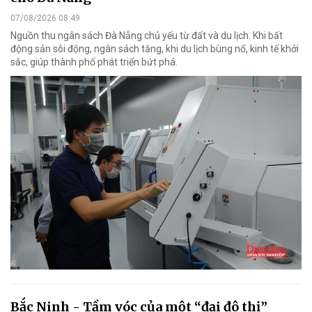
07/08/2026 08:49
Nguồn thu ngân sách Đà Nẵng chủ yếu từ đất và du lịch. Khi bất
động sản sôi động, ngân sách tăng, khi du lịch bùng nổ, kinh tế khởi
sắc, giúp thành phố phát triển bứt phá.
Bắc Ninh - Tầm vóc của một “đại đô thị”