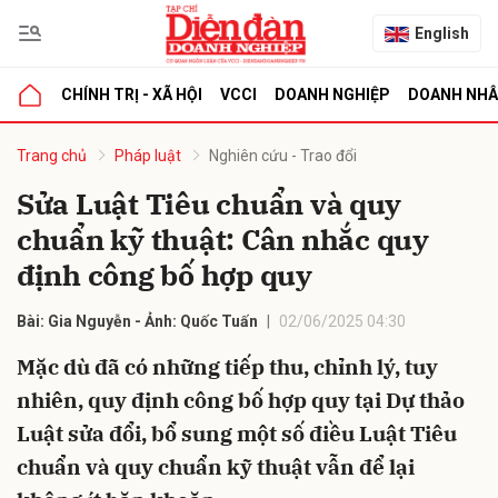
English
CHÍNH TRỊ - XÃ HỘI
VCCI
DOANH NGHIỆP
DOANH NH
bình luận
Trang chủ
Pháp luật
Nghiên cứu - Trao đổi
Sửa Luật Tiêu chuẩn và quy
chuẩn kỹ thuật: Cân nhắc quy
định công bố hợp quy
Bài: Gia Nguyễn - Ảnh: Quốc Tuấn
02/06/2025 04:30
Mặc dù đã có những tiếp thu, chỉnh lý, tuy
Hủy
G
nhiên, quy định công bố hợp quy tại Dự thảo
Luật sửa đổi, bổ sung một số điều Luật Tiêu
chuẩn và quy chuẩn kỹ thuật vẫn để lại