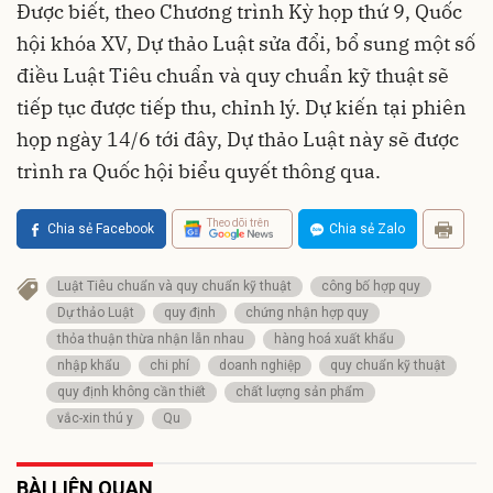
Được biết, theo Chương trình Kỳ họp thứ 9, Quốc
hội khóa XV, Dự thảo Luật sửa đổi, bổ sung một số
điều Luật Tiêu chuẩn và quy chuẩn kỹ thuật sẽ
tiếp tục được tiếp thu, chỉnh lý. Dự kiến tại phiên
họp ngày 14/6 tới đây, Dự thảo Luật này sẽ được
trình ra Quốc hội biểu quyết thông qua.
Theo dõi trên
Chia sẻ Facebook
Chia sẻ Zalo
Luật Tiêu chuẩn và quy chuẩn kỹ thuật
công bố hợp quy
Dự thảo Luật
quy định
chứng nhận hợp quy
thỏa thuận thừa nhận lẫn nhau
hàng hoá xuất khẩu
nhập khẩu
chi phí
doanh nghiệp
quy chuẩn kỹ thuật
quy định không cần thiết
chất lượng sản phẩm
vắc-xin thú y
Qu
BÀI LIÊN QUAN