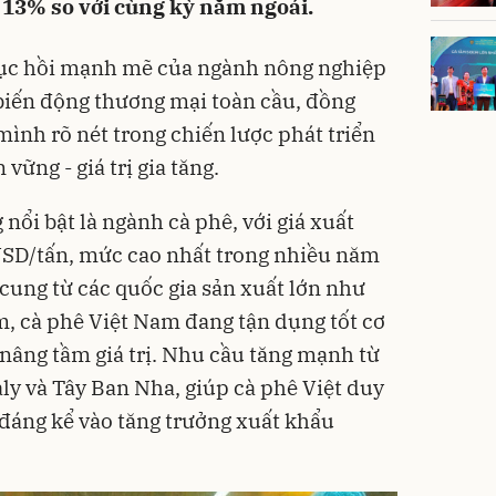
n 13% so với cùng kỳ năm ngoái.
hục hồi mạnh mẽ của ngành nông nghiệp
biến động thương mại toàn cầu, đồng
ình rõ nét trong chiến lược phát triển
vững - giá trị gia tăng.
ổi bật là ngành cà phê, với giá xuất
USD/tấn, mức cao nhất trong nhiều năm
cung từ các quốc gia sản xuất lớn như
m, cà phê Việt Nam đang tận dụng tốt cơ
 nâng tầm giá trị. Nhu cầu tăng mạnh từ
taly và Tây Ban Nha, giúp cà phê Việt duy
 đáng kể vào tăng trưởng xuất khẩu