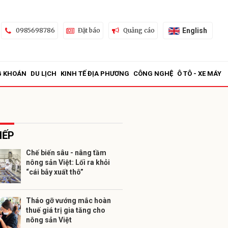
English
0985698786
Đặt báo
Quảng cáo
G KHOÁN
DU LỊCH
KINH TẾ ĐỊA PHƯƠNG
CÔNG NGHỆ
Ô TÔ - XE MÁY
IẾP
Chế biến sâu - nâng tầm
nông sản Việt: Lối ra khỏi
ửi
“cái bẫy xuất thô”
Tháo gỡ vướng mắc hoàn
thuế giá trị gia tăng cho
nông sản Việt