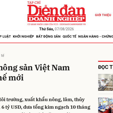
GIỚI THIỆU
bình luận
Thứ Sáu,
07/08/2026
P LUẬT
KHỞI NGHIỆP
BẤT ĐỘNG SẢN
QUỐC TẾ
NGÂN HÀNG - CHỨN
 tế
nông sản Việt Nam
ĐỌC T
hế mới
Hủy
G
i trường, xuất khẩu nông, lâm, thủy
 6 tỷ USD, đưa tổng kim ngạch 10 tháng