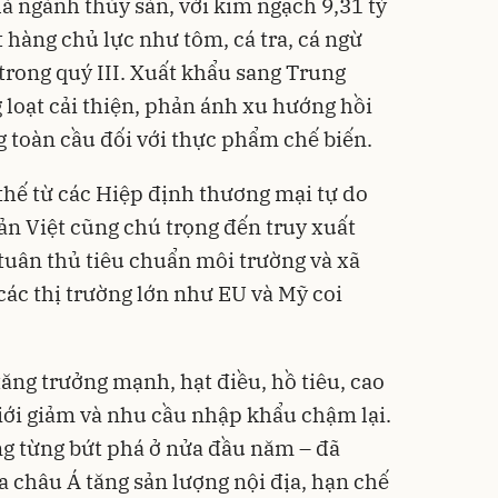
 ngành thủy sản, với kim ngạch 9,31 tỷ
 hàng chủ lực như tôm, cá tra, cá ngừ
trong quý III. Xuất khẩu sang Trung
loạt cải thiện, phản ánh xu hướng hồi
 toàn cầu đối với thực phẩm chế biến.
 thế từ các Hiệp định thương mại tự do
ản Việt cũng chú trọng đến truy xuất
 tuân thủ tiêu chuẩn môi trường và xã
các thị trường lớn như EU và Mỹ coi
ăng trưởng mạnh, hạt điều, hồ tiêu, cao
giới giảm và nhu cầu nhập khẩu chậm lại.
ng từng bứt phá ở nửa đầu năm – đã
a châu Á tăng sản lượng nội địa, hạn chế