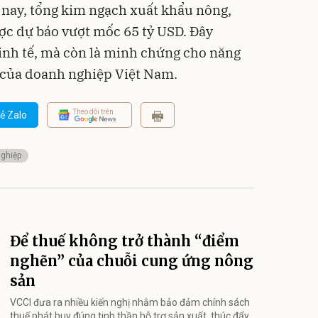
n nay, tổng kim ngạch xuất khẩu nông,
ợc dự báo vượt mốc 65 tỷ USD. Đây
inh tế, mà còn là minh chứng cho năng
ỉ của doanh nghiệp Việt Nam.
Theo dõi trên
ẻ Zalo
ghiệp
Để thuế không trở thành “điểm
nghẽn” của chuỗi cung ứng nông
sản
VCCI đưa ra nhiều kiến nghị nhằm bảo đảm chính sách
thuế phát huy đúng tinh thần hỗ trợ sản xuất, thúc đẩy