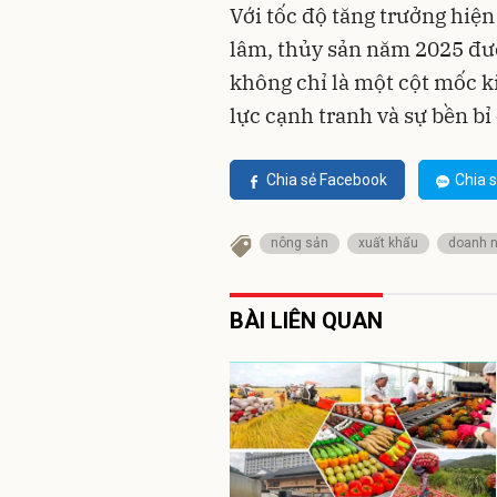
Với tốc độ tăng trưởng hiệ
lâm, thủy sản năm 2025 đư
không chỉ là một cột mốc k
lực cạnh tranh và sự bền b
Chia sẻ Facebook
Chia s
nông sản
xuất khẩu
doanh n
BÀI LIÊN QUAN