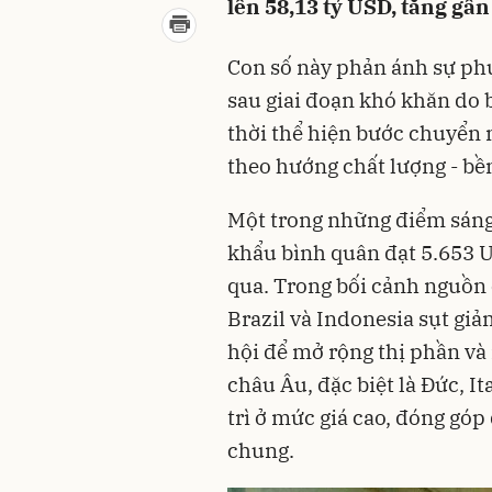
lên 58,13 tỷ USD, tăng gầ
Con số này phản ánh sự p
sau giai đoạn khó khăn do 
thời thể hiện bước chuyển m
theo hướng chất lượng - bền 
Một trong những điểm sáng n
khẩu bình quân đạt 5.653 
qua. Trong bối cảnh nguồn 
Brazil và Indonesia sụt giả
hội để mở rộng thị phần và
châu Âu, đặc biệt là Đức, I
trì ở mức giá cao, đóng góp
chung.