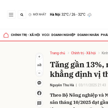
Hà Nội
32°C
/ 26 - 32°C
MỚI NHẤT
Gửi 
CHÍNH TRỊ - XÃ HỘI
VCCI
DOANH NGHIỆP
DOANH NHÂN
PHÁ
Trang chủ
Chính trị - Xã hội
Kinh
Tăng gần 13%, 
khẳng định vị t
Nguyễn Thu Hà
03/11/2025 21:43
Theo Bộ Nông nghiệp và Mô
sản tháng 10/2025 đạt gần