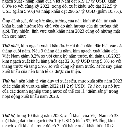
ngạch xuất - nhập khẩu của Việt Nam đạt 619,17 tỷ USD, giảm
8,3% so với cùng kỳ 2022, trong đó, xuất khẩu ước đạt 322,5 tỷ
USD (giảm 5,9%) và nhập khẩu đạt 296,67 tỷ USD (giảm 10,7%).
Ông đánh giá, động lực tăng trưởng của nền kinh tế đến từ xuất
khẩu bị ảnh hưởng lớn chủ yếu do ảnh hưởng của thị trường thế
giới. Tuy nhiên, lĩnh vực xuất khẩu năm 2023 cũng có những mặt
tích cực như:
Thứ nhất,
kim ngạch xuất khẩu được cải thiện dần, đặc biệt vào các
tháng cuối năm. Nếu 9 tháng đầu năm, kim ngạch xuất khẩu của
Việt Nam giảm 8,2% so với cùng kỳ năm trước, thì tháng 10/2023,
kim ngạch xuất khẩu hàng hóa đạt 32,31 tỷ USD tăng 5,3% so với
tháng trước và tăng 5,9% so với cùng kỳ năm trước. Mức suy giảm
xuất khẩu
của nền kinh tế đã được cải thiện.
Thứ hai,
nền kinh tế vẫn duy trì xuất siêu, mức xuất siêu năm 2023
chắc chắn sẽ vượt xa năm 2022 (11,2 tỷ USD).
Thứ ba
, sự nỗ lực
của các doanh nghiệp trong nước có thể coi là “điểm sáng” trong
hoạt động xuất khẩu năm 2023.
Thứ tư
, trong 10 tháng năm 2023, xuất khẩu của Việt Nam có 33
mặt hàng đạt kim ngạch trên 1 tỷ USD (chiếm 92,9% tổng kim
ngạch xuất khẩu), trong đó có 7 mặt hàng xuất khẩu trên 10 tỷ