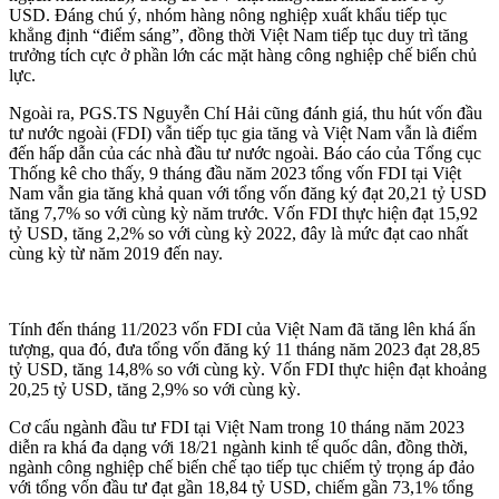
USD. Đáng chú ý, nhóm hàng nông nghiệp xuất khẩu tiếp tục
khẳng định “điểm sáng”, đồng thời Việt Nam tiếp tục duy trì tăng
trưởng tích cực ở phần lớn các mặt hàng công nghiệp chế biến chủ
lực.
Ngoài ra, PGS.TS Nguyễn Chí Hải cũng đánh giá, thu hút vốn đầu
tư nước ngoài (FDI) vẫn tiếp tục gia tăng và Việt Nam vẫn là điểm
đến hấp dẫn của các nhà đầu tư nước ngoài. Báo cáo của Tổng cục
Thống kê cho thấy, 9 tháng đầu năm 2023 tổng
vốn FDI
tại Việt
Nam vẫn gia tăng khả quan với tổng vốn đăng ký đạt 20,21 tỷ USD
tăng 7,7% so với cùng kỳ năm trước. Vốn FDI thực hiện đạt 15,92
tỷ USD, tăng 2,2% so với cùng kỳ 2022, đây là mức đạt cao nhất
cùng kỳ từ năm 2019 đến nay.
Tính đến tháng 11/2023 vốn FDI của Việt Nam đã tăng lên khá ấn
tượng, qua đó, đưa tổng vốn đăng ký 11 tháng năm 2023 đạt 28,85
tỷ USD, tăng 14,8% so với cùng kỳ. Vốn FDI thực hiện đạt khoảng
20,25 tỷ USD, tăng 2,9% so với cùng kỳ.
Cơ cấu ngành đầu tư FDI tại Việt Nam trong 10 tháng năm 2023
diễn ra khá đa dạng với 18/21 ngành kinh tế quốc dân, đồng thời,
ngành công nghiệp chế biến chế tạo tiếp tục chiếm tỷ trọng áp đảo
với tổng vốn đầu tư đạt gần 18,84 tỷ USD, chiếm gần 73,1% tổng