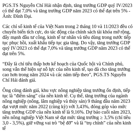
PGS.TS Nguyễn Chí Hải nhận định, tăng trưởng GDP quý IV/2023
có thể đạt 7,0% và tăng trưởng GDP năm 2023 có thể đạt trên 5% -
Ảnh: Đình Đại.
Các chỉ số kinh tế của Việt Nam trong 2 tháng 10 và 11/2023 đều có
chuyển biến tích cực, do tác động của chính sách tài khóa mở rộng,
đẩy mạnh đầu tư công, kinh tế tư nhân và tiêu dùng trong nước tiếp
tục phục hồi, xuất khẩu tiếp tục gia tăng. Do vậy, tăng trưởng GDP
quý IV/2023 có thể đạt 7,0% và tăng trưởng GDP năm 2023 có thể
đạt trên 5%.
“Đây là chỉ tiêu thấp hơn kế hoạch của Quốc hội và Chính phủ,
song vẫn thể hiện sự nỗ lực của nền kinh tế, tạo đà cho tăng trưởng
cao hơn trong năm 2024 và các năm tiếp theo”, PGS.TS Nguyễn
Chí Hải đánh giá.
Ông cũng đánh giá, khu vực nông nghiệp tăng trưởng ổn định, tiếp
tục là “điểm sáng” của nền kinh tế. Cụ thể, tăng trưởng của
ngành
nông nghiệp
(nông, lâm nghiệp và thủy sản) 9 tháng đầu năm 2023
đạt vượt mức năm 2022 (cùng kỳ) với 3,43%, đóng góp vào mức
tăng trưởng GDP của nền kinh tế là 9,16%. Dự báo cuối năm 2023,
nền nông nghiệp Việt Nam sẽ đạt mức tăng trưởng ≥ 3,5% (chỉ tiêu
3,0 - 3,5%), giữ vững vai trò “bệ đỡ” và là “trụ chính” của nền kinh
tế