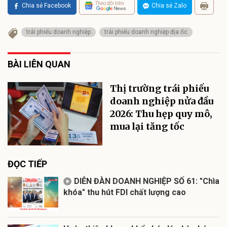
Theo dõi trên
Chia sẻ Facebook
Chia sẻ Zalo
trái phiếu doanh nghiệp
trái phiếu doanh nghiệp địa ốc
BÀI LIÊN QUAN
Thị trường trái phiếu
doanh nghiệp nửa đầu
2026: Thu hẹp quy mô,
mua lại tăng tốc
ĐỌC TIẾP
DIỄN ĐÀN DOANH NGHIỆP SỐ 61: "Chìa
khóa" thu hút FDI chất lượng cao