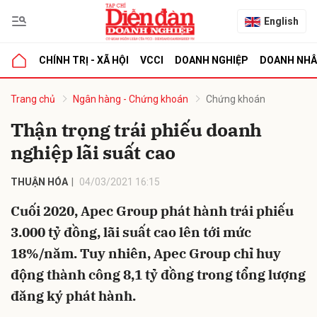
English
CHÍNH TRỊ - XÃ HỘI
VCCI
DOANH NGHIỆP
DOANH NH
bình luận
Trang chủ
Ngân hàng - Chứng khoán
Chứng khoán
Thận trọng trái phiếu doanh
nghiệp lãi suất cao
THUẬN HÓA
04/03/2021 16:15
Cuối 2020, Apec Group phát hành trái phiếu
3.000 tỷ đồng, lãi suất cao lên tới mức
Hủy
G
18%/năm. Tuy nhiên, Apec Group chỉ huy
động thành công 8,1 tỷ đồng trong tổng lượng
đăng ký phát hành.