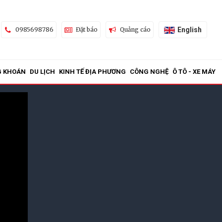
English
0985698786
Đặt báo
Quảng cáo
G KHOÁN
DU LỊCH
KINH TẾ ĐỊA PHƯƠNG
CÔNG NGHỆ
Ô TÔ - XE MÁY