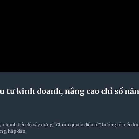
 tư kinh doanh, nâng cao chỉ số nă
 nhanh tiến độ xây dựng “Chính quyền điện tử”, hướng tới nền kinh
áng, hấp dẫn.