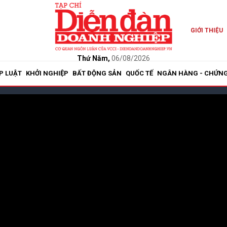
GIỚI THIỆU
Thứ Năm,
06/08/2026
P LUẬT
KHỞI NGHIỆP
BẤT ĐỘNG SẢN
QUỐC TẾ
NGÂN HÀNG - CHỨN