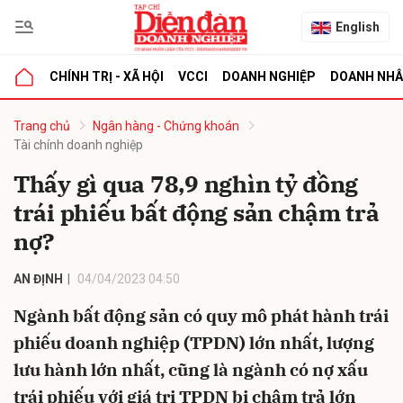
English
CHÍNH TRỊ - XÃ HỘI
VCCI
DOANH NGHIỆP
DOANH NH
bình luận
Trang chủ
Ngân hàng - Chứng khoán
Tài chính doanh nghiệp
Thấy gì qua 78,9 nghìn tỷ đồng
trái phiếu bất động sản chậm trả
nợ?
AN ĐỊNH
04/04/2023 04:50
Hủy
G
Ngành bất động sản có quy mô phát hành trái
phiếu doanh nghiệp (TPDN) lớn nhất, lượng
lưu hành lớn nhất, cũng là ngành có nợ xấu
trái phiếu với giá trị TPDN bị chậm trả lớn