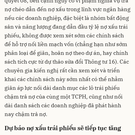
quyết 08, bên cạnh nguy cơ vi phạm nghĩa vụ trả
nợ chéo dẫn đến nợ xấu trong lĩnh vực ngân hàng
nếu các doanh nghiệp, đặc biệt là nhóm bất động
sản và năng lượng đang dẫn đầu tỷ lệ nợ xấu trái
phiếu, không được xem xét sớm các chính sách
để hỗ trợ nối liền mạch vốn (chẳng hạn như sớm
phân loại để giãn, hoãn nợ theo dự án, hay chính
sách tích cực từ dự thảo sửa đổi Thông tư 16). Các
chuyên gia kiến nghị rất cần xem xét và triển
khai các chính sách này sớm nhất có thể nhằm
giãn áp lực nối dài danh mục các lô trái phiếu
chậm trả nợ của cùng một TCPH, cũng như nối
dài danh sách các doanh nghiệp đã phát hành
nay chậm trả nợ.
Dự báo nợ xấu trái phiếu sẽ tiếp tục tăng