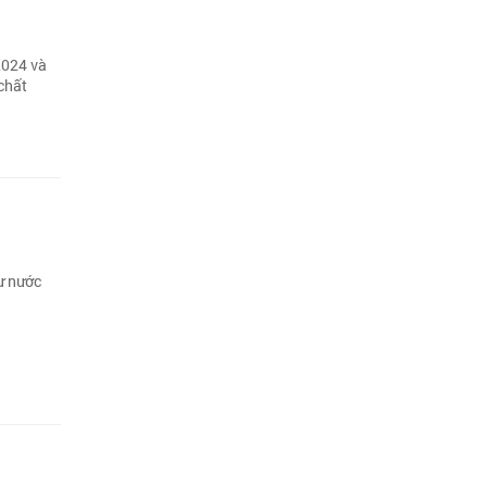
2024 và
chất
 nước