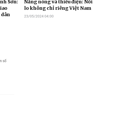
nh Sơn:
Nắng nóng và thiếu điện: Nỗi
iao
lo không chỉ riêng Việt Nam
 dân
23/05/2024 04:00
n số