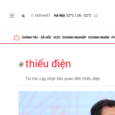
Hà Nội
32°C
/ 26 - 32°C
MỚI NHẤT
CHÍNH TRỊ - XÃ HỘI
VCCI
DOANH NGHIỆP
DOANH NHÂN
P
thiếu điện
Tin tức cập nhật liên quan đến thiếu điện