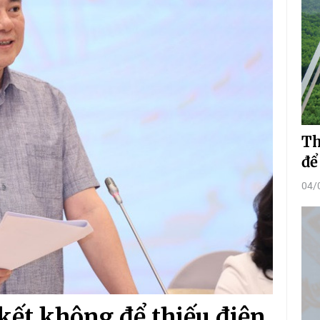
Th
để
04/
ết không để thiếu điện