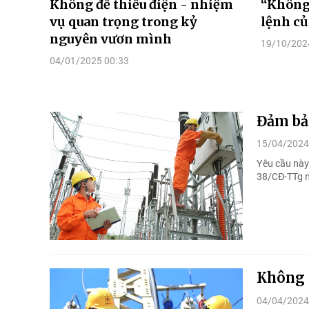
Không để thiếu điện - nhiệm
“Không 
vụ quan trọng trong kỷ
lệnh c
nguyên vươn mình
19/10/202
04/01/2025 00:33
Đảm bả
15/04/2024
Yêu cầu này
38/CĐ-TTg 
Không l
04/04/2024