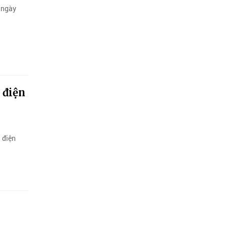
u ngày
 điện
 điện