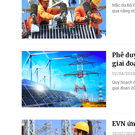
Mặc dù Bộ C
qua nắng nó
Phê duy
giai đo
02/04/2024
Quy hoạch đ
giai đoạn 2
EVN ứng
20/03/2024