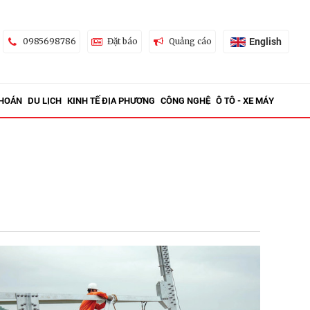
English
0985698786
Đặt báo
Quảng cáo
KHOÁN
DU LỊCH
KINH TẾ ĐỊA PHƯƠNG
CÔNG NGHỆ
Ô TÔ - XE MÁY