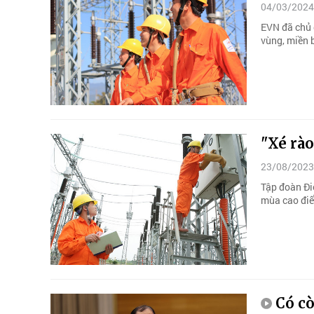
04/03/2024
EVN đã chủ 
vùng, miền 
"Xé rào
23/08/2023
Tập đoàn Điệ
mùa cao đi
Có cò