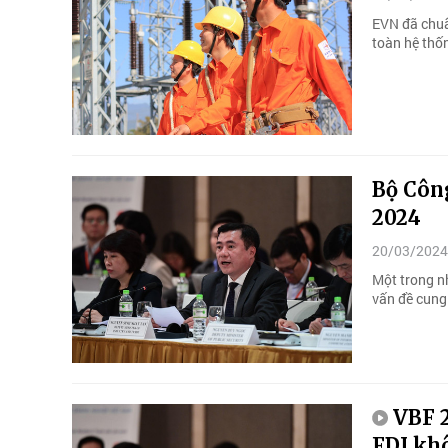
EVN đã chuẩ
toàn hệ thố
Bộ Côn
2024
20/03/2024
Một trong n
vấn đề cung
VBF 
FDI khô