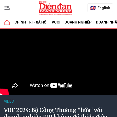
English
CHÍNH TRỊ - XÃ HỘI
VCCI
DOANH NGHIỆP
DOANH NH
VIDEO
VBF 2024: Bộ Công Thương "hứa" với
doanh nghiệp FDI không để thiếu điện