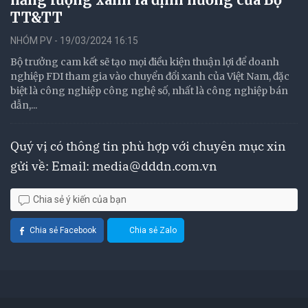
TT&TT
NHÓM PV - 19/03/2024 16:15
Bộ trưởng cam kết sẽ tạo mọi điều kiện thuận lợi để doanh
nghiệp FDI tham gia vào chuyển đổi xanh của Việt Nam, đặc
biệt là công nghiệp công nghệ số, nhất là công nghiệp bán
dẫn,...
Quý vị có thông tin phù hợp với chuyên mục xin
gửi về: Email:
media@dddn.com.vn
Chia sẻ ý kiến của bạn
Chia sẻ Facebook
Chia sẻ Zalo