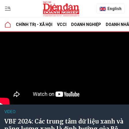
English
CHÍNH TRỊ - XÃ HỘI
VCCI
DOANH NGHIỆP
DOANH NH
VIDEO
VBF 2024: Các trung tâm dữ liệu xanh và
năng lượng xanh là định hướng của Bộ