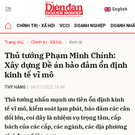
English
CHÍNH TRỊ - XÃ HỘI
VCCI
DOANH NGHIỆP
DOANH NH
bình luận
Trang chủ
Chính trị - Xã hội
Kinh tế
Thủ tướng Phạm Minh Chính:
Xây dựng Đề án bảo đảm ổn định
kinh tế vĩ mô
THY HẰNG
04/07/2022 16:48
Thủ tướng nhấn mạnh ưu tiên ổn định kinh
Hủy
G
tế vĩ mô, kiểm soát lạm phát, bảo đảm các cân
đối lớn, coi đây là nhiệm vụ trọng tâm, cấp
bách của các cấp, các ngành, các địa phương