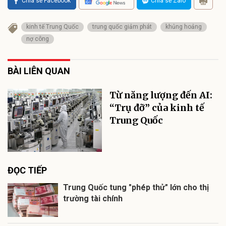
Chia sẻ Facebook
Chia sẻ Zalo
kinh tế Trung Quốc
trung quốc giảm phát
khủng hoảng
nợ công
BÀI LIÊN QUAN
Từ năng lượng đến AI:
“Trụ đỡ” của kinh tế
Trung Quốc
ĐỌC TIẾP
Trung Quốc tung "phép thử" lớn cho thị
trường tài chính