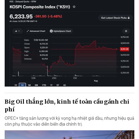
Big Oil thắng lớn, kinh tế toàn cầu gánh chi
phí
OPEC+ tăng sản lượng với kỳ vọng hạ nhiệt giá dầu, nhưng hiệu quả
còn phụ thuộc vào diễn biến địa chính trị.