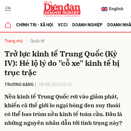
English
CHÍNH TRỊ - XÃ HỘI
VCCI
DOANH NGHIỆP
DOANH NH
bình luận
Trang chủ
Quốc tế
Trở lực kinh tế Trung Quốc (Kỳ
IV): Hé lộ lý do "cỗ xe" kinh tế bị
trục trặc
TRƯỜNG ĐẶNG
18/08/2023 03:15
Nền kinh tế Trung Quốc rơi vào giảm phát,
Hủy
G
khiến cả thế giới lo ngại bóng đen suy thoái
có thể bao trùm nền kinh tế toàn cầu. Đâu là
những nguyên nhân dẫn tới tình trạng này?